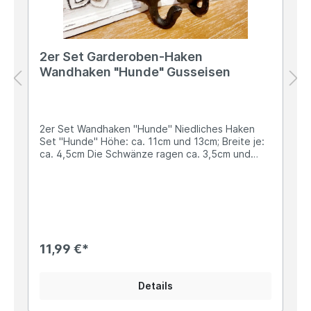
2er Set Garderoben-Haken
Wandhaken "Hunde" Gusseisen
2er Set Wandhaken "Hunde" Niedliches Haken
Set "Hunde" Höhe: ca. 11cm und 13cm; Breite je:
ca. 4,5cm Die Schwänze ragen ca. 3,5cm und
4,5cm heraus und werden als Haken verwendet
Solide Ausführungen aus hochwertigem,
massiven Gusseisen mit je ca. 170g Gewicht Zur
Befestigung ist je ein Bohrloch vorhanden Ideal
für Kleidungsstücke, die Hundeleine, ein
Leckerlie-Täschchen oder Schlüssel - somit hast
Du alles an einem Ort für den täglichen
11,99 €*
Spaziergang mit Deinem Liebling... Angaben zur
Produktsicherheit: Hersteller: Esschert Design BV,
Euregioweg 225, 7532 SM Enschede,
Details
Netherlands Kontakt: verkauf@esschertdesign.nl
Warn- und Sicherheitshinweise: Bei