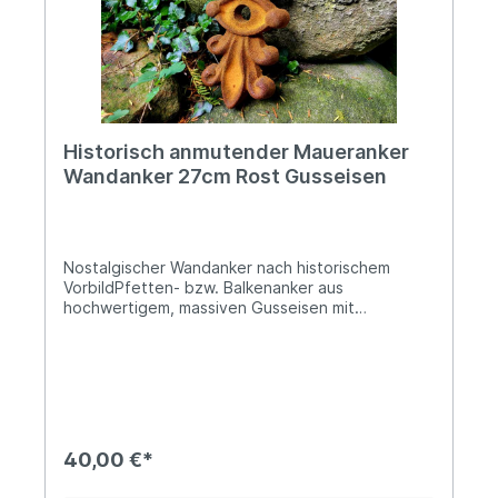
lass´ Deiner Kreativität freien Lauf und leg´ los!
Angaben zur Produktsicherheit: Hersteller: PVS
Beheer, Krommendijk 36, 2382 POPPEL, Belgiën
Kontakt: www.gardendeco.biz Warn- und
Sicherheitshinweise: Bei sachgerechter
Anwendung keine Risiken bekannt
Historisch anmutender Maueranker
Wandanker 27cm Rost Gusseisen
Nostalgischer Wandanker nach historischem
VorbildPfetten- bzw. Balkenanker aus
hochwertigem, massiven Gusseisen mit
oberflächlicher RostpatinaBreite ca. 12cm, Höhe
ca. 27,5cmDie mittige Bohrung beträgt ca. 18mm
im DurchmesserCa. 2,7kg schwer, das Material ist
bis zu 3,2cm starkUnser antikwirkender
Maueranker überzeugt einerseits durch sein
formschönes Design und andererseits durch die
herrliche Rostoptik. Da es sich lediglich um
40,00 €*
Oberflächenrost handelt, kann er nach kurzem
Abbürsten auch nach individueller Vorliebe