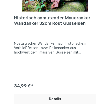
Historisch anmutender Maueranker
Wandanker 32cm Rost Gusseisen
Nostalgischer Wandanker nach historischem
VorbildPfetten- bzw. Balkenanker aus
hochwertigem, massiven Gusseisen mit
oberflächlicher RostpatinaBreite ca. 10cm, Höhe
ca. 32,5cmDie mittige Bohrung beträgt ca. 20mm
im DurchmesserCa. 2,5kg schwer, das Material ist
bis zu 3cm starkDieser dekorative Wandanker aus
massivem Gusseisen verleiht Mauern, Fassaden
und Gartenwänden einen authentischen,
historischen Charakter. Die aufwendig
34,99 €*
gestaltete, geschwungene Form im antiken Stil
erinnert an klassische Maueranker aus
vergangenen Jahrhunderten und setzt stilvolle
Details
Akzente im Außenbereich. Dank des schweren,
robusten Gusseisens ist der Maueranker äußerst
langlebig und witterungsbeständig. Die natürliche