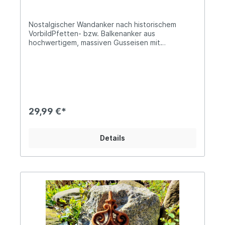
Nostalgischer Wandanker nach historischem
VorbildPfetten- bzw. Balkenanker aus
hochwertigem, massiven Gusseisen mit
oberflächlicher RostpatinaBreite ca. 9cm, Höhe
ca. 31cmDie mittige Bohrung beträgt ca. 20mm im
DurchmesserCa. 0,7kg schwer, das Material ist
ca. 1cm starkMit unserem charmanten
Maueranker setzt Du neue Akzente bei Deiner
Wohndeko. Das formschöne Design wurde ganz
dem Stil historischer Wandanker nachempfunden
29,99 €*
und diese Authentizität ist unumstritten ein
wahre Augenweide. Seine herrliche Rostoptik
lädt geradezu dazu ein, ein altes Gebäude zu
Details
restaurieren oder eine Gartenmauer im Ruinen-
Stil zu gestalten! Natürlich kann er aber nach
eigener Vorliebe auch lackiert werden, da es sich
lediglich um Oberflächenrost handelt, der nur
kurz abgebürstet werden muss. Die
Einsatzmöglichkeiten sind unbegrenzt, denn auch
im Wohnbereich trumpft unser Wandanker durch
seine unvergleichliche Art auf, beispielsweise als
nostalgisches Wandornament. Angaben zur
Produktsicherheit: Hersteller: PVS Beheer,