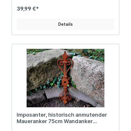
formschönes Design und andererseits durch die
herrliche Rostoptik. Da es sich lediglich um
39,99 €*
Oberflächenrost handelt, kann er nach kurzem
Abbürsten auch nach individueller Vorliebe
lackiert werden. Alle unsere Wandanker sind nach
Details
historischen Vorbildern neu gegossen und eignen
sich als Fassadenanker hervorragend zur
stilechten Restaurierung alter Gebäude und
Scheunen, aber auch als „rostikaler“ Blickfang an
Gartenmauern im Ruinen-Stil. Auch im
Wohnbereich trumpft unser massiver Wandanker
auf, beispielsweise als Wandornament im
Treppenaufgang oder als ausgefallener Blickfang
an einer Wand, welcher noch der finale Schliff
fehlt. Die Einsatzmöglichkeiten sind grenzenlos,
lass´ Deiner Kreativität freien Lauf und leg´ los!
Angaben zur Produktsicherheit: Hersteller: PVS
Beheer, Krommendijk 36, 2382 POPPEL, Belgiën
Kontakt: www.gardendeco.biz Warn- und
Sicherheitshinweise: Bei sachgerechter
Anwendung keine Risiken bekannt
Imposanter, historisch anmutender
Maueranker 75cm Wandanker
Gusseisen