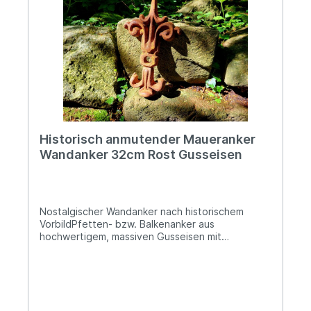
Anwendung keine Risiken bekannt
Historisch anmutender Maueranker
Wandanker 32cm Rost Gusseisen
Nostalgischer Wandanker nach historischem
VorbildPfetten- bzw. Balkenanker aus
hochwertigem, massiven Gusseisen mit
oberflächlicher RostpatinaBreite ca. 19cm, Höhe
ca. 32,5cmDie mittige Bohrung beträgt ca. 18mm
im DurchmesserCa. 3,5kg schwer, das Material ist
bis zu 3,5cm starkUnser antikwirkender
Maueranker überzeugt einerseits durch sein