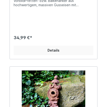
VorbildPfetten- bzw. Balkenanker aus
hochwertigem, massiven Gusseisen mit
oberflächlicher RostpatinaCa. 18x23cmDie
mittige Bohrung beträgt ca. 25mm im
DurchmesserCa. 2,2kg schwer, das Material ist bis
zu 2,5cm starkNutze unseren rustikalen
Wandanker zur kreativen Gestaltung Deines
Innen- und Außenbereichs. Das zeitlose Design
ist historischen Vorbildern nachempfunden und
34,99 €*
bietet Dir zahllose Möglichkeiten der
Verwendung. Die herrliche Rostoptik des
Mauerankers lädt geradezu dazu ein, ein altes
Details
Gebäude zu restaurieren oder eine Mauer im
Garten im Ruinen-Stil zu dekorieren! Natürlich
kann er aber auch nach eigener Vorliebe lackiert
werden, da es sich hier um Oberflächenrost
handelt - Kurz abbürsten genügt. Mit unserem
gusseisernen Maueranker wirst Du eine
stilsichere Akzentuierung Deiner individuell
gestalteten Wohnatmosphäre schaffen. Angaben
zur Produktsicherheit: Hersteller: PVS Beheer,
Krommendijk 36, 2382 POPPEL, Belgiën Kontakt:
www.gardendeco.biz Warn- und
Sicherheitshinweise: Bei sachgerechter
Anwendung keine Risiken bekannt