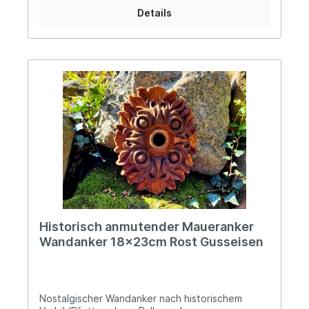
lackiert werden. Alle unsere Wandanker sind nach
Details
historischen Vorbildern neu gegossen und eignen
sich als Fassadenanker hervorragend zur
stilechten Restaurierung alter Gebäude und
Scheunen, aber auch als „rostikaler“ Blickfang an
Gartenmauern im Ruinen-Stil. Auch im
Wohnbereich trumpft unser massiver Wandanker
auf, beispielsweise als Wandornament im
Treppenaufgang oder als ausgefallener Blickfang
an einer Wand, welcher noch der finale Schliff
fehlt. Die Einsatzmöglichkeiten sind grenzenlos,
lass´ Deiner Kreativität freien Lauf und leg´ los!
Angaben zur Produktsicherheit: Hersteller: PVS
Beheer, Krommendijk 36, 2382 POPPEL, Belgiën
Kontakt: www.gardendeco.biz Warn- und
Sicherheitshinweise: Bei sachgerechter
Anwendung keine Risiken bekannt
Historisch anmutender Maueranker
Wandanker 18x23cm Rost Gusseisen
Nostalgischer Wandanker nach historischem