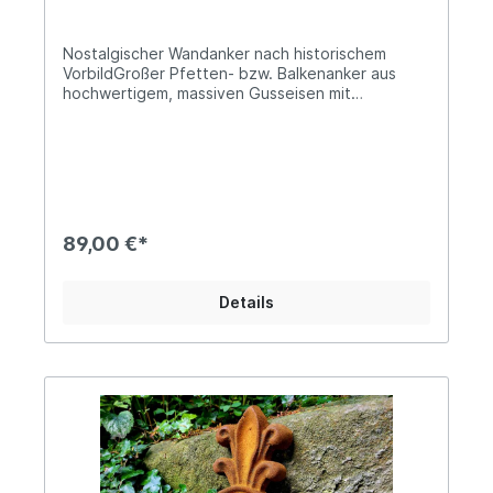
Nostalgischer Wandanker nach historischem
VorbildGroßer Pfetten- bzw. Balkenanker aus
hochwertigem, massiven Gusseisen mit
oberflächlicher RostpatinaBreite ca. 18cm, Höhe
ca. 75cmDie mittige Bohrung beträgt ca. 22mm im
DurchmesserCa. 5,4kg schwer, das Material ist
bis zu 2,8cm starkUnser großer, antikwirkender
Maueranker überzeugt einerseits durch sein
formschönes Design und andererseits durch die
herrliche Rostoptik. Da es sich lediglich um
89,00 €*
Oberflächenrost handelt, kann er nach kurzem
Abbürsten auch nach individueller Vorliebe
lackiert werden. Alle unsere Wandanker sind nach
Details
historischen Vorbildern neu gegossen und eignen
sich als Fassadenanker hervorragend zur
stilechten Restaurierung alter Gebäude und
Scheunen, aber auch als „rostikaler“ Blickfang an
Gartenmauern im Ruinen-Stil. Auch im
Wohnbereich trumpft unser massiver Wandanker
auf, beispielsweise als Wandornament im
Treppenaufgang oder als ausgefallener Blickfang
an einer Wand, welcher noch der finale Schliff
fehlt. Die Einsatzmöglichkeiten sind grenzenlos,