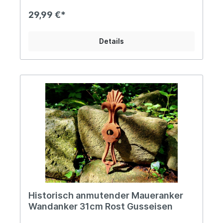
Formgebung eignet er sich besonders als
Dekoration an einer Gartenmauer, der bislang
29,99 €*
noch der letzte Schliff fehlte. Als Design-
Klassiker macht unser gusseiserne Wandanker
nach historischem Vorbild aber auch innerhalb
Details
Deiner vier Wände, z.B. als Wandornament in
deinem Treppenaufgang, eine gute Figur.
Angaben zur Produktsicherheit: Hersteller: PVS
Beheer, Krommendijk 36, 2382 POPPEL, Belgiën
Kontakt: www.gardendeco.biz Warn- und
Sicherheitshinweise: Bei sachgerechter
Anwendung keine Risiken bekannt
Historisch anmutender Maueranker
Wandanker 31cm Rost Gusseisen