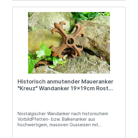
Historisch anmutender Maueranker
"Kreuz" Wandanker 19x19cm Rost
Gusseisen
Nostalgischer Wandanker nach historischem
VorbildPfetten- bzw. Balkenanker aus
hochwertigem, massiven Gusseisen mit
oberflächlicher RostpatinaCa. 19x19cmDie
mittige Bohrung beträgt ca. 24mm im