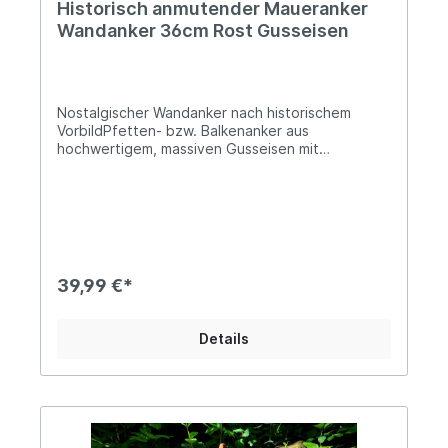
Historisch anmutender Maueranker
Wandanker 36cm Rost Gusseisen
Nostalgischer Wandanker nach historischem
VorbildPfetten- bzw. Balkenanker aus
hochwertigem, massiven Gusseisen mit
oberflächlicher RostpatinaBreite ca. 17cm, Höhe
ca. 36cmDie mittige Bohrung beträgt ca. 20mm im
DurchmesserCa. 2,2kg schwer, das Material ist bis
zu 3cm starkEiner der beliebtesten Maueranker
aus unserem Sortiment. Durch seine zeitlose
Formgebung eignet er sich besonders als
Dekoration an einer Gartenmauer, der bislang
39,99 €*
noch der letzte Schliff fehlte. Als Design-
Klassiker macht unser gusseiserne Wandanker
nach historischem Vorbild aber auch innerhalb
Details
Deiner vier Wände, z.B. als Wandornament in
deinem Treppenaufgang, eine gute Figur.
Angaben zur Produktsicherheit: Hersteller: PVS
Beheer, Krommendijk 36, 2382 POPPEL, Belgiën
Kontakt: www.gardendeco.biz Warn- und
Sicherheitshinweise: Bei sachgerechter