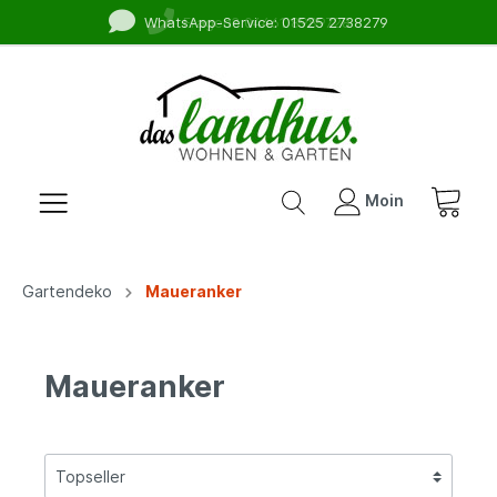
WhatsApp-Service: 01525 2738279
Moin
Gartendeko
Maueranker
Maueranker