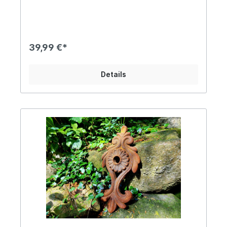
DurchmesserCa. 3,3kg schwer, das Material ist bis
zu 3cm starkDieser dekorative Wandanker aus
massivem Gusseisen verleiht Gartenmauern,
Fassaden und Außenwänden einen
authentischen, historischen Charakter. Die
39,99 €*
aufwendig gestaltete Ornamentform im antiken
Stil erinnert an klassische Maueranker aus
vergangenen Jahrhunderten und setzt stilvolle
Details
Akzente im Außenbereich. Dank des schweren,
robusten Gusseisens ist der Maueranker äußerst
langlebig und witterungsbeständig. Die natürliche
Rostpatina unterstreicht den antiken Look und
macht jedes Stück zu einem Unikat. Ideal als reine
Dekoration für Gartenmauern, Scheunen,
Häuserfassaden oder als gestalterisches Element
in historischen oder rustikalen Gärten. Angaben
zur Produktsicherheit: Hersteller: PVS Beheer,
Krommendijk 36, 2382 POPPEL, Belgiën Kontakt:
www.gardendeco.biz Warn- und
Sicherheitshinweise: Bei sachgerechter
Anwendung keine Risiken bekannt