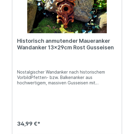
Krommendijk 36, 2382 POPPEL, Belgiën Kontakt:
www.gardendeco.biz Warn- und
Sicherheitshinweise: Bei sachgerechter
Anwendung keine Risiken bekannt
Historisch anmutender Maueranker
Wandanker 13x29cm Rost Gusseisen
Nostalgischer Wandanker nach historischem
VorbildPfetten- bzw. Balkenanker aus
hochwertigem, massiven Gusseisen mit
oberflächlicher RostpatinaCa. 13,5x29cmDie
mittige Bohrung beträgt ca. 24mm im
DurchmesserCa. 2,3kg schwer, das Material ist bis
zu 2,5cm starkMit unserem charmanten
Maueranker setzt Du neue Akzente bei Deiner
Wohndeko. Das formschöne Design wurde ganz
dem Stil historischer Wandanker nachempfunden
34,99 €*
und diese Authentizität ist unumstritten ein
wahre Augenweide. Seine herrliche Rostoptik