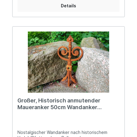
lädt geradezu dazu ein, ein altes Gebäude zu
Details
restaurieren oder eine Gartenmauer im Ruinen-
Stil zu gestalten! Natürlich kann er aber nach
eigener Vorliebe auch lackiert werden, da es sich
lediglich um Oberflächenrost handelt, der nur
kurz abgebürstet werden muss. Die
Einsatzmöglichkeiten sind unbegrenzt, denn auch
im Wohnbereich trumpft unser Wandanker durch
seine unvergleichliche Art auf, beispielsweise als
nostalgisches Wandornament. Angaben zur
Produktsicherheit: Hersteller: PVS Beheer,
Krommendijk 36, 2382 POPPEL, Belgiën Kontakt:
www.gardendeco.biz Warn- und
Sicherheitshinweise: Bei sachgerechter
Anwendung keine Risiken bekannt
Großer, Historisch anmutender
Maueranker 50cm Wandanker
Gusseisen
Nostalgischer Wandanker nach historischem