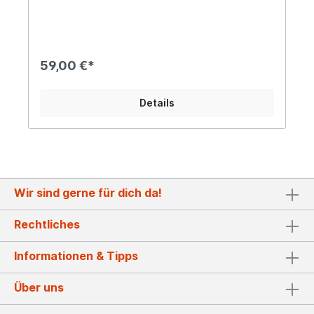
20mm im DurchmesserCa. 1,8kg schwer, das
Material ist bis zu 1,5cm starkUnser großer
Maueranker besticht vor allem durch seine
schöne Formgebung. Er wurde ganz im Stil
historischer Wandanker designt und bietet Dir
59,00 €*
grenzenlose Einsatzmöglichkeiten bei der
Gestaltung Deines Innen- und Außenbereichs.
Schmücke beispielsweise die Fassade eines alten
Details
Gebäudes oder hübsche deine Ruinenmauer im
Garten auf. Auch im Wohnbereich wird unser
Maueranker zum absoluten Blickfang avancieren,
beispielsweise als Wandornament im
Treppenaufgang. Angaben zur Produktsicherheit:
Hersteller: Decorations import UG, Postfach 1321,
DE-48574 Gronau Kontakt: www.decorations-
Wir sind gerne für dich da!
import.com Warn- und Sicherheitshinweise: Bei
sachgerechter Anwendung keine Risiken bekannt
Rechtliches
Informationen & Tipps
Über uns