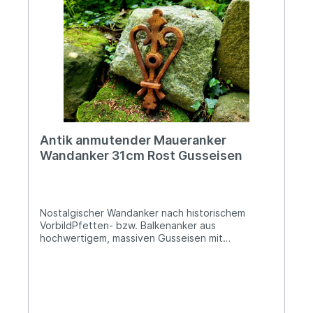
stilsichere Akzentuierung Deiner individuell
gestalteten Wohnatmosphäre schaffen. Angaben
zur Produktsicherheit: Hersteller: PVS Beheer,
Krommendijk 36, 2382 POPPEL, Belgiën Kontakt:
www.gardendeco.biz Warn- und
Sicherheitshinweise: Bei sachgerechter
Anwendung keine Risiken bekannt
Antik anmutender Maueranker
Wandanker 31cm Rost Gusseisen
Nostalgischer Wandanker nach historischem
VorbildPfetten- bzw. Balkenanker aus
hochwertigem, massiven Gusseisen mit
oberflächlicher RostpatinaBreite ca. 16cm, Höhe
ca. 31cmDie mittige Bohrung beträgt ca. 12mm im
DurchmesserCa. 1,9kg schwer, das Material ist bis
zu 2cm starkEiner der beliebtesten Maueranker
aus unserem Sortiment. Durch seine zeitlose