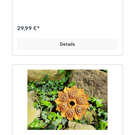
DurchmesserCa. 1,4kg schwer, das Material ist bis
zu 2,9cm starkMit unserem charmanten
Maueranker setzt Du neue Akzente bei Deiner
Wohndeko. Das formschöne Design wurde ganz
dem Stil historischer Wandanker nachempfunden
29,99 €*
und diese Authentizität ist unumstritten ein
wahre Augenweide. Seine herrliche Rostoptik
lädt geradezu dazu ein, ein altes Gebäude zu
Details
restaurieren oder eine Gartenmauer im Ruinen-
Stil zu gestalten! Natürlich kann er aber nach
eigener Vorliebe auch lackiert werden, da es sich
lediglich um Oberflächenrost handelt, der nur
kurz abgebürstet werden muss. Die
Einsatzmöglichkeiten sind unbegrenzt, denn auch
im Wohnbereich trumpft unser Wandanker durch
seine unvergleichliche Art auf, beispielsweise als
nostalgisches Wandornament. Angaben zur
Produktsicherheit: Hersteller: PVS Beheer,
Krommendijk 36, 2382 POPPEL, Belgiën Kontakt:
www.gardendeco.biz Warn- und
Sicherheitshinweise: Bei sachgerechter
Anwendung keine Risiken bekannt