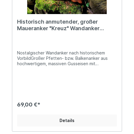
Historisch anmutender, großer
Maueranker "Kreuz" Wandanker
32x32cm Rost Gusseisen
Nostalgischer Wandanker nach historischem
VorbildGroßer Pfetten- bzw. Balkenanker aus
hochwertigem, massiven Gusseisen mit
oberflächlicher RostpatinaCa. 32,5x32,5cmDie
mittige Bohrung beträgt ca. 26mm im
DurchmesserCa. 5kg schwer, das Material ist bis
zu 5,2cm starkMit unserem charmanten
Maueranker setzt Du neue Akzente bei Deiner
Wohndeko. Das formschöne Design wurde ganz
dem Stil historischer Wandanker nachempfunden
69,00 €*
und diese Authentizität ist unumstritten ein
wahre Augenweide. Seine herrliche Rostoptik
lädt geradezu dazu ein, ein altes Gebäude zu
Details
restaurieren oder eine Gartenmauer im Ruinen-
Stil zu gestalten! Natürlich kann er aber nach
eigener Vorliebe auch lackiert werden, da es sich