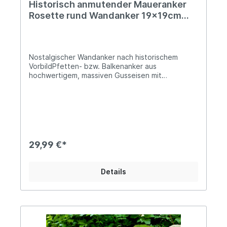
Historisch anmutender Maueranker
Rosette rund Wandanker 19x19cm
Rost Gusseisen
Nostalgischer Wandanker nach historischem
VorbildPfetten- bzw. Balkenanker aus
hochwertigem, massiven Gusseisen mit
oberflächlicher RostpatinaCa. 19x19cmDie
mittige Bohrung beträgt ca. 24mm im
DurchmesserCa. 1,7kg schwer, das Material ist bis
zu 2,8cm starkNutze unseren rustikalen
Wandanker zur kreativen Gestaltung Deines
Innen- und Außenbereichs. Das zeitlose Design
ist historischen Vorbildern nachempfunden und
29,99 €*
bietet Dir zahllose Möglichkeiten der
Verwendung. Die herrliche Rostoptik des
Mauerankers lädt geradezu dazu ein, ein altes
Details
Gebäude zu restaurieren oder eine Mauer im
Garten im Ruinen-Stil zu dekorieren! Natürlich
kann er aber auch nach eigener Vorliebe lackiert
werden, da es sich hier um Oberflächenrost
handelt - Kurz abbürsten genügt. Mit unserem
gusseisernen Maueranker wirst Du eine