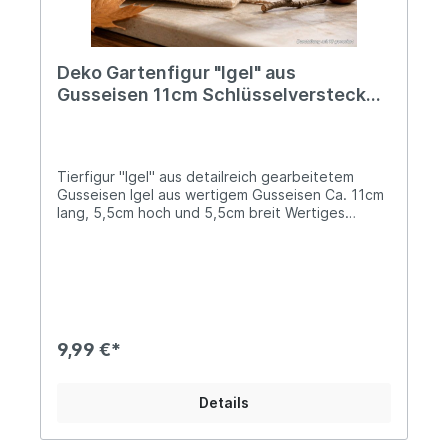
Deko Gartenfigur "Igel" aus
Gusseisen 11cm Schlüsselversteck
Herbstdeko
Tierfigur "Igel" aus detailreich gearbeitetem
Gusseisen Igel aus wertigem Gusseisen Ca. 11cm
lang, 5,5cm hoch und 5,5cm breit Wertiges
Gusseisen mit einem Gewicht von 0,4kgDieser
dekorative Igel aus massivem Gusseisen bringt
herbstlichen Charme in Haus und Garten. Mit
seiner detailreich gestalteten Oberfläche und
der natürlichen Rostoptik fügt er sich harmonisch
in Beete, auf Terrassen, Fensterbänke oder in
herbstliche Tischdekorationen ein. Das robuste
9,99 €*
Material macht ihn besonders langlebig und
wetterbeständig, sodass er sowohl im Innen- als
auch im Außenbereich eingesetzt werden kann.
Details
Ob als liebevoller Blickfang zwischen buntem
Herbstlaub, als Dekoration am Hauseingang oder
als Geschenk für Gartenfreunde – der Gusseisen-