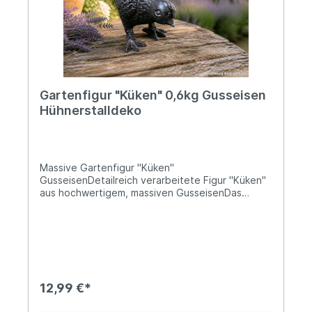
Gartenfigur "Küken" 0,6kg Gusseisen
Hühnerstalldeko
Massive Gartenfigur "Küken"
GusseisenDetailreich verarbeitete Figur "Küken"
aus hochwertigem, massiven GusseisenDas
Küken ist 9cm hoch, 11,5cm lang und bis zu 6cm
dickDas Gewicht beträgt 0,6kgVerleihe Deinem
Garten oder Wohnbereich einen liebevollen
Landhaus-Charme mit dieser detailreich
gestalteten Gartenfigur „Küken“ aus massivem
Gusseisen. Die robuste Dekofigur überzeugt
durch ihre hochwertige Verarbeitung und ihre
12,99 €*
natürliche Optik. Ob als dekorativer Blickfang im
Blumenbeet, vor Deinem Hühnerstall, auf der