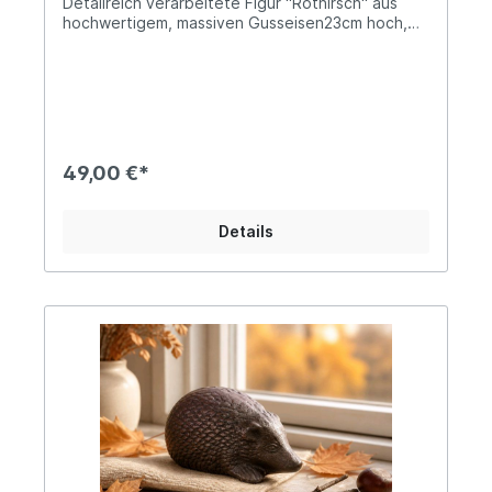
Detailreich verarbeitete Figur "Rothirsch" aus
hochwertigem, massiven Gusseisen23cm hoch,
17cm lang und etwa 8cm breitDas Gewicht
beträgt ca. 1,3kgDiese elegante Hirschfigur
bringt rustikalen Charme und zeitlose Eleganz in
dein Zuhause oder deinen Garten. Aus massivem
Gusseisen gefertigt, überzeugt der Rothirsch als
"König des Waldes" durch seine detailreiche
Gestaltung und die hochwertige Verarbeitung.
49,00 €*
Dank seines soliden Gewichts steht die Figur
stabil und eignet sich sowohl für den Innen- als
auch den Außenbereich. Mit seiner fein
Details
ausgearbeiteten Form ist er nicht nur zur
Winterzeit ein dekorativer Blickfang auf der
Fensterbank, im Eingangsbereich, auf der
Terrasse oder zwischen Pflanzen im Garten.
Angaben zur Produktsicherheit: Hersteller:
Esschert Design BV, Euregioweg 225, 7532 SM
Enschede, Netherlands Kontakt:
verkauf@esschertdesign.nl Warn- und
Sicherheitshinweise: Bei sachgerechter
Anwendung keine Risiken bekannt