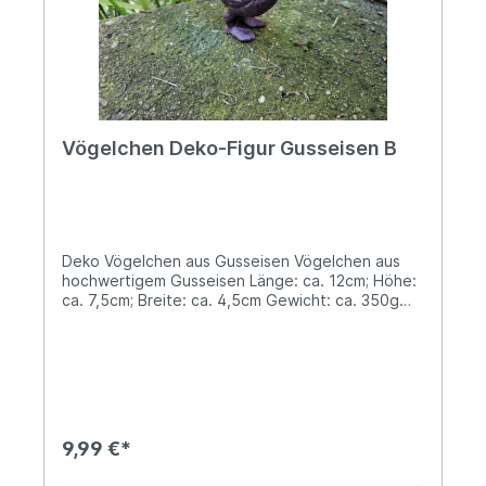
Vögelchen Deko-Figur Gusseisen B
Deko Vögelchen aus Gusseisen Vögelchen aus
hochwertigem Gusseisen Länge: ca. 12cm; Höhe:
ca. 7,5cm; Breite: ca. 4,5cm Gewicht: ca. 350g
Unser beliebtes Vögelchen aus Gusseisen
verbreitet mit verspielter Leichtigkeit ein
idyllisches Landhaus-Flair. Lass´ihn auch Deinen
Wohnraum oder Deine Terrasse durch seine
Anwesenheit verzaubern oder verschenke ihn als
kleine Zugabe beispielsweise zu einem
Geschenkkorb oder Blumenpräsent! Gefertigt
9,99 €*
aus massivem Gusseisen ist das Vögelchen
zudem eine perfekte Ergänzung für deinen