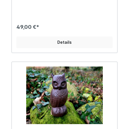
in deiner Winter- und Weihnachtsdekoration: Der
majestätische „Röhrende Rothirsch“ aus
massivem Gusseisen überzeugt durch seine
beeindruckende Präsenz, hochwertige
Verarbeitung und zeitlose Eleganz. Die schwere,
49,00 €*
robuste Figur ist wetterfest, frostbeständig und
eignet sich daher nicht nur für den Innenbereich,
sondern auch für Garten oder Terrasse.
Details
Verwendest du die Figur im Außenbereich, wird
sie eine natürliche Rostpatina entwickeln, die
dem Hirsch eine besonders charmante,
authentische Optik verleihen wird und sich
harmonisch in winterliche Landschaften und
weihnachtliche Arrangements einfügt. Angaben
zur Produktsicherheit: Hersteller: Esschert Design
BV, Euregioweg 225, 7532 SM Enschede,
Netherlands Kontakt: verkauf@esschertdesign.nl
Warn- und Sicherheitshinweise: Bei
sachgerechter Anwendung keine Risiken bekannt