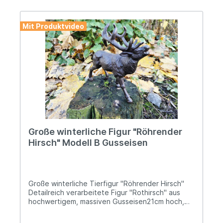
Warn- und Sicherheitshinweise: Bei
sachgerechter Anwendung keine Risiken bekannt
Mit Produktvideo
Große winterliche Figur "Röhrender
Hirsch" Modell B Gusseisen
Große winterliche Tierfigur "Röhrender Hirsch"
Detailreich verarbeitete Figur "Rothirsch" aus
hochwertigem, massiven Gusseisen21cm hoch,
22cm lang und etwa 7,5cm breitDas Gewicht
beträgt ca. 1,45kgSetze ein stilvolles Statement