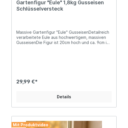
Gartenfigur "Eule" 1,8kg Gusseisen
Schlüsselversteck
Massive Gartenfigur "Eule" GusseisenDetailreich
verarbeitete Eule aus hochwertigem, massiven
GusseisenDie Figur ist 20cm hoch und ca. 9cm im
DurchmesserDas Gewicht beträgt ca.
1,8kgBestens geeignet als heimlicher Star an
Deinem Gartenteich oder als romantischer
Blickfang auf der Fensterbank....pssst, ein kleiner
Tipp vom Landhus-Team: Da die Eule von innen
hohl ist und einiges an "Stauraum" bietet, eignet
sie sich auch wunderbar als Schlüsselversteck...
29,99 €*
Angaben zur Produktsicherheit: Hersteller:
Esschert Design BV, Euregioweg 225, 7532 SM
Enschede, Netherlands Kontakt:
Details
verkauf@esschertdesign.nl Warn- und
Sicherheitshinweise: Bei sachgerechter
Anwendung keine Risiken bekannt
Mit Produktvideo