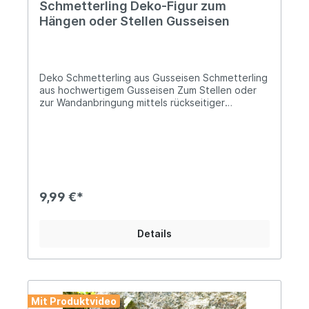
Schmetterling Deko-Figur zum
Hängen oder Stellen Gusseisen
Deko Schmetterling aus Gusseisen Schmetterling
aus hochwertigem Gusseisen Zum Stellen oder
zur Wandanbringung mittels rückseitiger
Wandhalterung Länge: ca. 11,5cm; Höhe: ca.
4,5cm; Breite: ca. 12,5cm Gewicht ca. 300g
Unser charmanter Schmetterling oder auch
Sommervogel genannt bringt Dir die schönste
aller Jahreszeiten nach Hause! Als Symbol der
"unsterblichen Seele" verehrt, lässt er den
Sommer bei Dir niemals enden... Angaben zur
9,99 €*
Produktsicherheit: Hersteller: Campo Home &
Garden, Handelshof 2, 28816 Stuhr, Deutschland
Kontakt: www.posiwio.de Warn- und
Details
Sicherheitshinweise: Bei sachgerechter
Anwendung keine Risiken bekannt
Mit Produktvideo