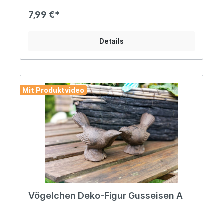
Anpassungsfähigkeit. Als Dein Alltagsgefährte
fühlt er sich überall dort zu Hause, wo Du seine
7,99 €*
Unterstützung genießen wirst, sei es im Büro
oder einem anderen Arbeitsplatz, der nach
Deiner vollen Aufmerksamkeit verlangt! Angaben
Details
zur Produktsicherheit: Hersteller: Esschert Design
BV, Euregioweg 225, 7532 SM Enschede,
Netherlands Kontakt: verkauf@esschertdesign.nl
Warn- und Sicherheitshinweise: Bei
sachgerechter Anwendung keine Risiken bekannt
Mit Produktvideo
Vögelchen Deko-Figur Gusseisen A