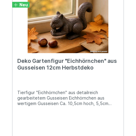
Neu
Deko Gartenfigur "Eichhörnchen" aus
Gusseisen 12cm Herbstdeko
Tierfigur "Eichhörnchen" aus detailreich
gearbeitetem Gusseisen Eichhörnchen aus
wertigem Gusseisen Ca. 10,5cm hoch, 5,5cm
breit und 12cm lang Massiv gearbeitet mit einem
Gewicht von 0,6kgDieses liebevoll gestaltete
Eichhörnchen aus massivem Gusseisen verleiht
Deinem Zuhause oder Außenbereich einen
rustikalen und natürlichen Charme. Die