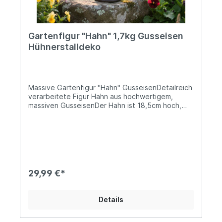
Gartenfigur "Hahn" 1,7kg Gusseisen
Hühnerstalldeko
Massive Gartenfigur "Hahn" GusseisenDetailreich
verarbeitete Figur Hahn aus hochwertigem,
massiven GusseisenDer Hahn ist 18,5cm hoch,
17cm lang und bis zu 6,5cm dick (Grundplatte ca.
10cm Ø)Das Gewicht beträgt 1,7kgEine
charaktervolle Dekoration für Garten und
Hühnerstall – robust, charmant und voller
ländlichem Flair.Durch das hohe Eigengewicht
steht die Figur stabil und eignet sich ideal als
Dekoration im Hühnerstall, im Gartenbeet, auf der
29,99 €*
Terrasse oder im Eingangsbereich. Ein schönes
Accessoire für alle Hühnerfreunde und Liebhaber
rustikaler Gartendekoration. Angaben zur
Details
Produktsicherheit: Hersteller: Esschert Design BV,
Euregioweg 225, 7532 SM Enschede,
Netherlands Kontakt: verkauf@esschertdesign.nl