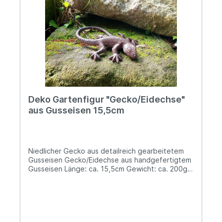
Deko Gartenfigur "Gecko/Eidechse"
aus Gusseisen 15,5cm
Niedlicher Gecko aus detailreich gearbeitetem
Gusseisen Gecko/Eidechse aus handgefertigtem
Gusseisen Länge: ca. 15,5cm Gewicht: ca. 200g
Unser charmant designter Gecko wird nicht nur in
Deinem Garten, z.B. verborgen am Teich sitzend,
eine gute Figur abgeben, denn allgemeinhin
steht der Gecko sowohl für Intelligenz und
Effizienz, als auch für seine unvergleichliche