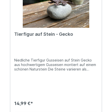
Geschenk für Naturliebhaber. Angaben zur
Produktsicherheit: Hersteller: Esschert Design BV,
Euregioweg 225, 7532 SM Enschede,
Netherlands Kontakt: verkauf@esschertdesign.nl
Warn- und Sicherheitshinweise: Bei
sachgerechter Anwendung keine Risiken bekannt
Tierfigur auf Stein - Gecko
Niedliche Tierfigur Gusseisen auf Stein Gecko
aus hochwertigem Gusseisen montiert auf einem
schönen Naturstein Die Steine variieren als
Naturprodukt und sind stets unterschiedlich in
Farbe, Größe und Form Ungefähre
Größenangabe: Länge Stein 11-15cm, Breite
Stein 7-12cm und Höhe Stein 3-5cm Dieser
detailreich gestaltete Gecko aus wertigem
Gusseisen sitzt auf einem hübschen Naturstein
und setzt einen besonderen, naturnahen Akzent
14,99 €*
in Garten, auf Terrasse oder im Wohnbereich. Die
dunkle, rustikale Oberfläche des Gusseisens