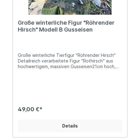
Große winterliche Figur "Röhrender
Hirsch" Modell B Gusseisen
Große winterliche Tierfigur "Röhrender Hirsch"
Detailreich verarbeitete Figur "Rothirsch" aus
hochwertigem, massiven Gusseisen21cm hoch,
22cm lang und etwa 7,5cm breitDas Gewicht
beträgt ca. 1,45kgSetze ein stilvolles Statement
in deiner Winter- und Weihnachtsdekoration: Der
majestätische „Röhrende Rothirsch“ aus
massivem Gusseisen überzeugt durch seine
beeindruckende Präsenz, hochwertige
Verarbeitung und zeitlose Eleganz. Die schwere,
49,00 €*
robuste Figur ist wetterfest, frostbeständig und
eignet sich daher nicht nur für den Innenbereich,
sondern auch für Garten oder Terrasse.
Details
Verwendest du die Figur im Außenbereich, wird
sie eine natürliche Rostpatina entwickeln, die
dem Hirsch eine besonders charmante,