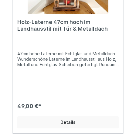
Holz-Laterne 47cm hoch im
Landhausstil mit Tür & Metalldach
47cm hohe Laterne mit Echtglas und Metalldach
Wunderschöne Laterne im Landhausstil aus Holz,
Metall und Echtglas-Scheiben gefertigt Rundum
mit schönen Sprossenfenstern und Tür zum
ÖffnenAls Bodenlaterne oder dank des Rings
zum Aufhängen auch als Hängelaterne geeignet
Mit feuerfester Metallplatte im BodenDie Laterne
ist ca. 25cm breit, 17cm tief und 47cm hoch(Mit
geöffneter Tür ergibt sich eine Breite von
38cm)Das natürliche Holzdesign dieser Laterne
49,00 €*
harmoniert wunderbar mit Eichen-Möbeln oder
Bodenbelägen und eignet sich zudem
hervorragend als Fensterbank- oder
Details
Treppendeko... Angaben zur Produktsicherheit:
Hersteller: Campo Home & Garden, Handelshof 2,
28816 Stuhr, Deutschland Kontakt: