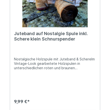
Juteband auf Nostalgie Spule inkl.
Schere klein Schnurspender
Nostalgische Holzspule mit Juteband & SchereIm
Vintage-Look gearbeitete Holzspulen in
unterschiedlichen roten und braunen
Farbgebungen Zwischen 8 und 9cm hoch und
5cm im DurchmesserMit ca. 30m langer
SchnüreDer Preis bezieht sich pro StückNicht nur
nützlich, sondern auch ein sehr dekoratives
Accessoire in Deinem Garten, auf dem
Pflanztisch oder der Fensterbank... Angaben zur
Produktsicherheit: Hersteller: Campo Home &
9,99 €*
Garden, Handelshof 2, 28816 Stuhr, Deutschland
Kontakt: www.posiwio.de Warn- und