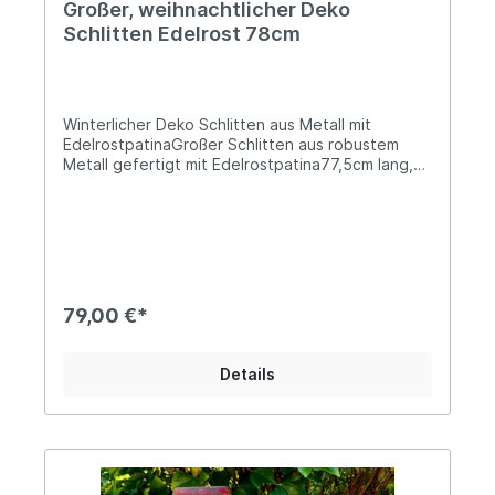
Großer, weihnachtlicher Deko
Schlitten Edelrost 78cm
Winterlicher Deko Schlitten aus Metall mit
EdelrostpatinaGroßer Schlitten aus robustem
Metall gefertigt mit Edelrostpatina77,5cm lang,
27cm breit und 32cm hoch; 2,4kg schwerDrinnen
wie draußen verbreitet unser rostiger Deko-
Schlitten vorweihnachtliche Stimmung. Gestalte
z.B. den Eingangsbereich Deines Hauses und
dekoriere den Schlitten mit Zweigen,
Lichterketten oder dekorativen Geschenken.
Verwendest Du den Schlitten im Außenbereich
79,00 €*
empfehlen wir eine Unterlage beispielsweise aus
Kies oder Ähnlichem, um ein Abfärben des Rosts
zu vermeiden. Angaben zur Produktsicherheit:
Details
Hersteller: Campo Home & Garden, Handelshof 2,
28816 Stuhr, Deutschland Kontakt:
www.posiwio.de Warn- und Sicherheitshinweise:
Bei sachgerechter Anwendung keine Risiken
bekannt