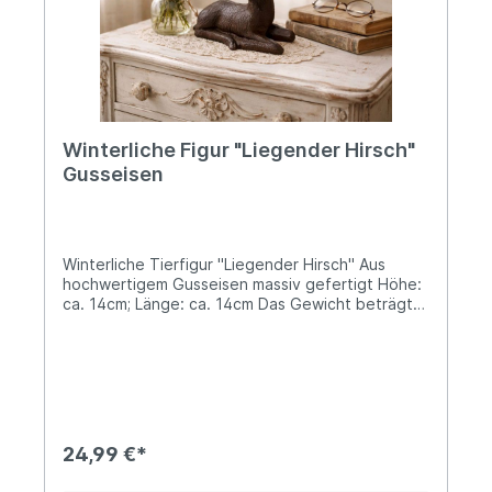
Winterliche Figur "Liegender Hirsch"
Gusseisen
Winterliche Tierfigur "Liegender Hirsch" Aus
hochwertigem Gusseisen massiv gefertigt Höhe:
ca. 14cm; Länge: ca. 14cm Das Gewicht beträgt
ca. 1kgNicht nur zur Weihnachtszeit eine rustikale
Dekorationsidee für Dein Zuhause...Da der Hirsch
grundsätzlich ein soziales Tier ist, dass sich in
Rudeln zusammenschließt, findest Du weiteres
Rotwild unter "Ähnliche Artikel" unterhalb dieses
Textes. Angaben zur Produktsicherheit:
Hersteller: Esschert Design BV, Euregioweg 225,
24,99 €*
7532 SM Enschede, Netherlands Kontakt:
verkauf@esschertdesign.nl Warn- und