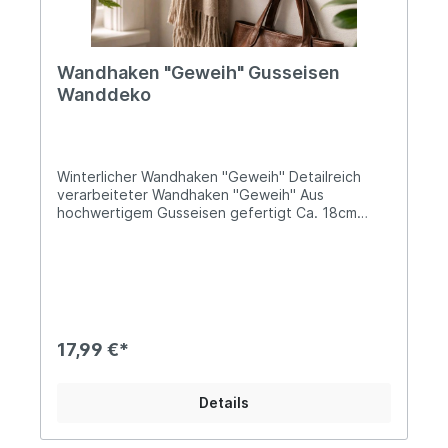
Wandhaken "Geweih" Gusseisen
Wanddeko
Winterlicher Wandhaken "Geweih" Detailreich
verarbeiteter Wandhaken "Geweih" Aus
hochwertigem Gusseisen gefertigt Ca. 18cm
breit, 27cm hoch und 6cm tief Zur Befestigung
sind zwei Bohrlöcher vorhandenDieser
dekorative Wandhaken in Geweihform verbindet
rustikalen Charme mit praktischer Funktionalität.
Gefertigt aus robustem Gusseisen und in einem
dunklen, leicht strukturierten Finish gehalten,
wirkt er hochwertig und authentisch. Die
17,99 €*
detailreiche Ausarbeitung der Geweihform macht
ihn zu einem echten Blickfang – ideal für
Wohnräume im Landhaus- oder Vintage-Stil. Der
Details
Wandhaken eignet sich perfekt zum Aufhängen
von Jacken, Taschen, Schals, Hüten oder auch
Accessoires und Dekorationen. Durch seine