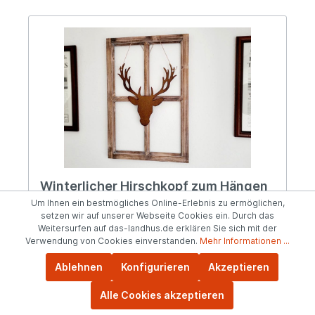
authentische Optik verleihen wird und sich
harmonisch in winterliche Landschaften und
weihnachtliche Arrangements einfügt. Angaben
zur Produktsicherheit: Hersteller: Esschert Design
BV, Euregioweg 225, 7532 SM Enschede,
Netherlands Kontakt: verkauf@esschertdesign.nl
Warn- und Sicherheitshinweise: Bei
sachgerechter Anwendung keine Risiken bekannt
Winterlicher Hirschkopf zum Hängen
Edelrostoptik
Um Ihnen ein bestmögliches Online-Erlebnis zu ermöglichen,
setzen wir auf unserer Webseite Cookies ein. Durch das
Weitersurfen auf das-landhus.de erklären Sie sich mit der
Verwendung von Cookies einverstanden.
Mehr Informationen ...
Winterliches Hängeschild "Hirschkopf"Schild zum
Ablehnen
Konfigurieren
Akzeptieren
Hängen "Hirsch" aus Metall mit Edelrostoptik (Das
Material ist nicht verrostet, sondern in
Alle Cookies akzeptieren
Edelrostoptik lackiert)Ca. 30cm hoch (nur der
Hirschkopf, d.h. gemessen ohne Schnüre) und 29