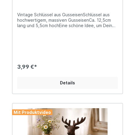
Vintage Schlüssel aus GusseisenSchlüssel aus
hochwertigem, massiven GusseisenCa. 12,5cm
lang und 5,5cm hochEine schöne Idee, um Deine
Weihnachtsgeschenke zu dekorieren, z.B. als
Geschenkanhänger oder als aussagekräftiges
Gimmick, das durch seine massive Verarbeitung,
der Bedeutung des Schenkens eine gewisse
Gewichtung verleiht. Ideal auch als Streu-Deko
zu verwenden oder aufgehängt an einem unserer
schönen Bilderrahmen oder Holzfenster...
3,99 €*
Angaben zur Produktsicherheit: Hersteller:
Campo Home & Garden, Handelshof 2, 28816
Stuhr, Deutschland Kontakt: www.posiwio.de
Details
Warn- und Sicherheitshinweise: Bei
sachgerechter Anwendung keine Risiken bekannt
Mit Produktvideo