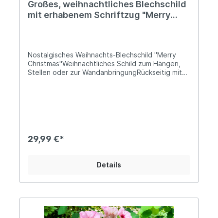
Großes, weihnachtliches Blechschild
mit erhabenem Schriftzug "Merry
Christmas" 52cm
Nostalgisches Weihnachts-Blechschild "Merry
Christmas"Weihnachtliches Schild zum Hängen,
Stellen oder zur WandanbringungRückseitig mit
zwei WandhalterungenDer leicht erhabene
Schriftzug ist direkt auf das Metall gedruckt52cm
breit und 21cm hochNutze unseres rot-weißes
Weihnachtsschild als nostalgische Ergänzung
Deiner Weihnachtsdeko. Platziere es
beispielsweise auf einer weihnachtlich
geschmückten Kommode oder hänge es als
29,99 €*
Grußbotschaft über einer Tür in Deinem
Eingangsbereich......pssst, kleiner Tipp vom
Landhus-Team: Schau mal unter "Ähnliche Artikel",
Details
dort findest Du weitere schöne
Weihnachtsschilder aus unserem Sortiment...
Angaben zur Produktsicherheit: Hersteller: PVS
Beheer, Krommendijk 36, 2382 POPPEL, Belgiën
Kontakt: www.gardendeco.biz Warn- und
Sicherheitshinweise: Bei sachgerechter