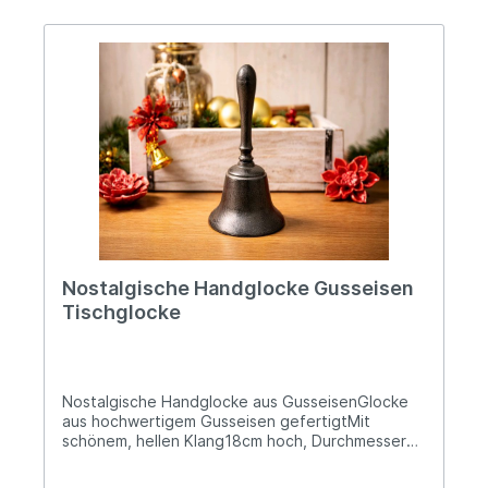
stabile Verarbeitung bietet er sicheren Halt und
ist sowohl im Flur als auch im Schlafzimmer oder in
der Garderobe vielseitig einsetzbar. Angaben zur
Produktsicherheit: Hersteller: Campo Home &
Garden, Handelshof 2, 28816 Stuhr, Deutschland
Kontakt: www.posiwio.de Warn- und
Sicherheitshinweise: Bei sachgerechter
Anwendung keine Risiken bekannt
Nostalgische Handglocke Gusseisen
Tischglocke
Nostalgische Handglocke aus GusseisenGlocke
aus hochwertigem Gusseisen gefertigtMit
schönem, hellen Klang18cm hoch, Durchmesser
der Glocke ca. 8,5cm ØDiese Handglocke aus
massivem Gusseisen überzeugt durch ihr