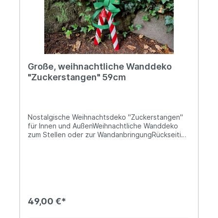
mit Wasser löschen! Spritzen von Paraffin kann
Brandwunden verursachen.
Große, weihnachtliche Wanddeko
"Zuckerstangen" 59cm
Nostalgische Weihnachtsdeko "Zuckerstangen"
für Innen und AußenWeihnachtliche Wanddeko
zum Stellen oder zur WandanbringungRückseitig
mit WandhalterungKomplett aus Metall und direkt
auf das Metall klassisch rot-weiß und grün
bedruckt32cm breit und 59cm hochDie grüne
Schleife mit kleinem Glöckchen ragt gute 12cm
hervorNutze unsere rot-weißen Zuckerstangen
als nostalgische Ergänzung Deiner
Weihnachtsdeko. Platziere sie beispielsweise
49,00 €*
locker angelehnt als Grußbotschaft in Deinem
Eingangsbereich oder hänge sie nach Belieben im