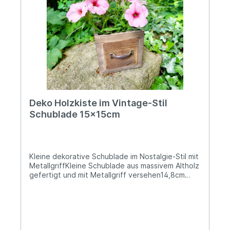
Anwendung keine Risiken bekannt
Deko Holzkiste im Vintage-Stil
Schublade 15x15cm
Kleine dekorative Schublade im Nostalgie-Stil mit
MetallgriffKleine Schublade aus massivem Altholz
gefertigt und mit Metallgriff versehen14,8cm
breit, 15cm tief und 14cm hochDas innere Fach
ist ca. 12,5x12cm groß und 12,5cm hochDas
Gewicht beträgt ca. 0,5kgZum individuellen
Dekorieren oder z.B. mit einer Plastikeinlage oder
einem Topf zum BepflanzenOb im Bücherregal