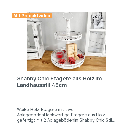
www.posiwio.de Warn- und Sicherheitshinweise: -
Gefahr von Glasbruch – Laterne vorsichtig
Mit Produktvideo
verwenden/aufhängen. - Nur auf
hitzebeständiger Unterlage gebrauchen! Kerzen
nicht ohne Aufsicht brennen lassen! Aus dem
Bereich von Kindern fernhalten! Nie die Flammen
mit Wasser löschen! Spritzen von Paraffin kann
Brandwunden verursachen.
Shabby Chic Etagere aus Holz im
Landhausstil 48cm
Weiße Holz-Etagere mit zwei
AblagebödenHochwertige Etagere aus Holz
gefertigt mit 2 AblagebödenIm Shabby Chic Stil
weiß mit gewollten Abnutzungsspuren
gewischtDer untere Ablageboden misst 34cm im