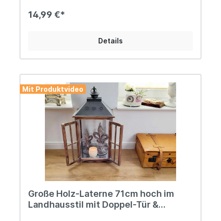
Pflanztisch oder der Fensterbank... Angaben zur
Produktsicherheit: Hersteller: Campo Home &
14,99 €*
Garden, Handelshof 2, 28816 Stuhr, Deutschland
Kontakt: www.posiwio.de Warn- und
Sicherheitshinweise: - Gefahr von
Details
Schnittverletzungen - Schere vorsichtig
verwenden. - Nicht für Kinder unter 3 Jahren
geeignet.
Mit Produktvideo
Große Holz-Laterne 71cm hoch im
Landhausstil mit Doppel-Tür &
Metalldach