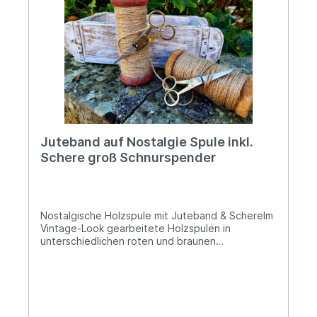
Juteband auf Nostalgie Spule inkl.
Schere groß Schnurspender
Nostalgische Holzspule mit Juteband & SchereIm
Vintage-Look gearbeitete Holzspulen in
unterschiedlichen roten und braunen
Farbgebungen Zwischen 13 und 15cm hoch und
5,5cm im DurchmesserMit ca. 50m langer
SchnüreDer Preis bezieht sich pro StückNicht nur
nützlich, sondern auch ein sehr dekoratives
Accessoire in Deinem Garten, auf dem