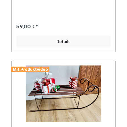
Durchmesser und der obere 26cm mit jeweils
3,1cm hohen Rändern aus MetallDiese
zweistöckige Etagere im Landhausstil bietet
reichlich Platz zum liebevollen Anrichten kleiner
Leckereien zu jedem festlichen Anlass! Angaben
59,00 €*
zur Produktsicherheit: Hersteller: Campo Home &
Garden, Handelshof 2, 28816 Stuhr, Deutschland
Kontakt: www.posiwio.de Warn- und
Details
Sicherheitshinweise: Bei sachgerechter
Anwendung keine Risiken bekannt
Mit Produktvideo