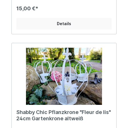
zur Auflockerung als Buchstütze, als Vintage
Flyer-Halter für Dein Business, hübsch bepflanzt,
15,00 €*
saisonal dekoriert oder als nostalgische
Aufbewahrungskiste für Deine Stifte oder
Naschereien, mit unserer rustikalen Schublade
Details
sorgst Du vielerorts für Ordnung und setzt
gleichzeitig einen nostalgischen Akzent.
Angaben zur Produktsicherheit: Hersteller:
Campo Home & Garden, Handelshof 2, 28816
Stuhr, Deutschland Kontakt: www.posiwio.de
Warn- und Sicherheitshinweise: Bei
sachgerechter Anwendung keine Risiken bekannt
Shabby Chic Pflanzkrone "Fleur de lis"
24cm Gartenkrone altweiß