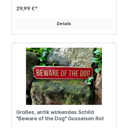
massivem Gusseisen ist perfekt für
Hundefreunde. Die detailreiche Hundefigur
29,99 €*
verleiht ihr einen charmanten, einladenden
Charakter – ideal, um Gäste stilvoll zu begrüßen
oder als liebevolle Dekoration am Haus, im Garten
Details
oder auf der Terrasse. Ob als Türglocke am
Eingang oder als dekoratives Highlight – die
Glocke überzeugt mit einem klaren, gut hörbaren
Klang. Das robuste, ca. 1kg schwere Gusseisen
macht sie wetterfest und somit für den Innen-
wie Außenbereich geeignet. Angaben zur
Produktsicherheit: Hersteller: Esschert Design BV,
Euregioweg 225, 7532 SM Enschede,
Netherlands Kontakt: verkauf@esschertdesign.nl
Warn- und Sicherheitshinweise: Bei
sachgerechter Anwendung keine Risiken bekannt
Großes, antik wirkendes Schild
"Beware of the Dog" Gusseisen Rot