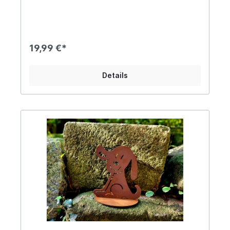
Verschieben durch deinen Vierbeiner nahezu
ausgeschlossen Für Katzen und kleine Hunde
geeignet Dieser liebevoll gestaltete Trinknapf im
nostalgischen Stil verbindet zeitloses Design mit
hoher Funktionalität. Gefertigt aus robustem
19,99 €*
Gusseisen, überzeugt er durch seine besondere
Langlebigkeit und einen sicheren Stand – ideal
für Katzen und kleine Hunde. Das schwere
Details
Material verhindert ein Verrutschen oder
Umkippen, während die glatte Innenfläche eine
einfache Reinigung ermöglicht. Mit seinem
charmanten Vintage-Look fügt sich der Trinknapf
harmonisch in Haus, Garten, Balkon oder Terrasse
ein und wird zum dekorativen Hingucker.
Angaben zur Produktsicherheit:Hersteller: Clayre
& Eef BV, de Giesel 46, 6041 PH City Haelen,
Netherlands Kontakt: info@clayre-eef.com Warn-
und Sicherheitshinweise: Bei sachgerechter
Anwendung keine Risiken bekannt