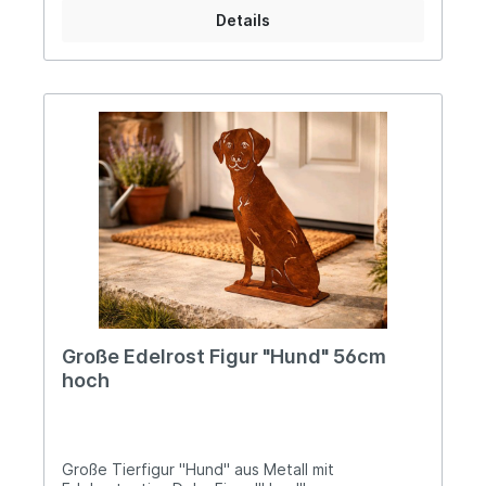
Artikelbildern zu sehen mit den anderen
Details
Zaunhockern aus unserem Sortiment, um einen
kunterbunten Gartenzaun zu gestalten. Du
findest die anderen Zaunhocker direkt unter
dieser Beschreibung unter "Ähnliche Artikel".
Angaben zur Produktsicherheit: Hersteller: San
Marco GmbH, Gewerbering 4, DE-83549 Eiselfing
Kontakt: www.sanmarco.gmbh Warn- und
Sicherheitshinweise: Bei sachgerechter
Anwendung keine Risiken bekannt
Große Edelrost Figur "Hund" 56cm
hoch
Große Tierfigur "Hund" aus Metall mit