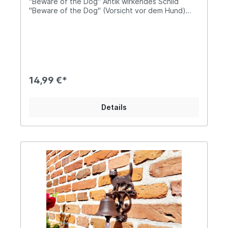
"Beware of the Dog" Antik wirkendes Schild
"Beware of the Dog" (Vorsicht vor dem Hund)
Zwei Bohrungen zur Befestigung mittels
Schrauben (Lochabstand 23,5cm) Ca. 26cm breit
und 5cm hoch Massive Ausführung mit einem
Gewicht von ca. 0,5kg Abnutzungspuren sind
gewollt und verleihen dem Schild seinen
nostalgischen Charakter Ein nostalgisch stilvolles
Warnschild für Dein Gartentor, Zaun oder den
14,99 €*
Eingangsbereich... Angaben zur
Produktsicherheit: Hersteller: Esschert Design BV,
Euregioweg 225, 7532 SM Enschede,
Details
Netherlands Kontakt: verkauf@esschertdesign.nl
Warn- und Sicherheitshinweise: Bei
sachgerechter Anwendung keine Risiken bekannt