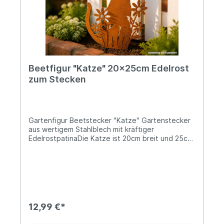
Netherlands Kontakt: verkauf@esschertdesign.nl
Warn- und Sicherheitshinweise: Bei
sachgerechter Anwendung keine Risiken bekannt
Beetfigur "Katze" 20x25cm Edelrost
zum Stecken
Gartenfigur Beetstecker "Katze" Gartenstecker
aus wertigem Stahlblech mit kräftiger
EdelrostpatinaDie Katze ist 20cm breit und 25cm
hochzzgl. 12cm lange ErdspießeUnsere Beetfigur
„Katze“ aus Edelrost verleiht Deinem Garten eine
verspielte und stilvolle Note. Die detailreiche
Silhouette einer sitzenden Katze, umrahmt von
filigranen Blumen, setzt dekorative Akzente in
Beeten, Pflanzkübeln oder entlang von Wegen.
Dank der praktischen Erdspieße lässt sich die
12,99 €*
Figur einfach in den Boden stecken und sicher
platzieren. Die charakteristische Edelrost-Patina