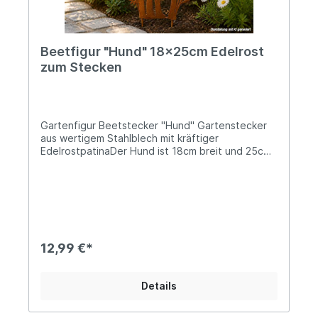
Beetfigur "Hund" 18x25cm Edelrost
zum Stecken
Gartenfigur Beetstecker "Hund" Gartenstecker
aus wertigem Stahlblech mit kräftiger
EdelrostpatinaDer Hund ist 18cm breit und 25cm
hochzzgl. 12cm lange ErdspießeUnsere
detailreiche Silhouette eines sitzenden Hundes,
umrahmt von filigranen Blumen, setzt dekorative
Akzente in Beeten, Pflanzkübeln oder entlang
von Wegen. Dank der praktischen Erdspieße lässt
sich die Figur einfach in den Boden stecken und
sicher platzieren. Die charakteristische Edelrost-
12,99 €*
Patina sorgt für einen rustikalen Vintage-Look
und entwickelt mit der Zeit eine individuelle
Oberfläche. Ob als Blickfang im Blumenbeet oder
Details
als Geschenk für Hundefreunde – diese
Gartenfigur bringt Charme in jeden
Außenbereich. Angaben zur Produktsicherheit: