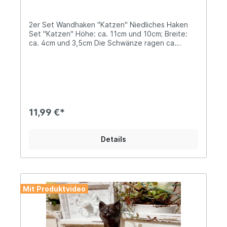
2er Set Wandhaken "Katzen" Niedliches Haken
Set "Katzen" Höhe: ca. 11cm und 10cm; Breite:
ca. 4cm und 3,5cm Die Schwänze ragen ca.
3,5cm und 4,5cm heraus und werden als Haken
verwendet Zur Befestigung ist je ein Bohrloch
vorhanden Ein süßer Hingucker für Dein Zuhause,
nicht nur für Katzenfreunde...pssst... ein kleiner
Tipp vom Landhus-Team: Kombiniere diese
schönen Haken mit weiteren Artikeln aus unserem
Sortiment mit Katzen-Motiv und gestalte ein
11,99 €*
stimmiges Gesamtbild. Viele ergänzende Artikel
findest Du direkt unter dieser Beschreibung
unter "Passendes Zubehör". Angaben zur
Details
Produktsicherheit: Hersteller: Esschert Design BV,
Euregioweg 225, 7532 SM Enschede,
Netherlands Kontakt: verkauf@esschertdesign.nl
Warn- und Sicherheitshinweise: Bei
sachgerechter Anwendung keine Risiken bekannt
Mit Produktvideo