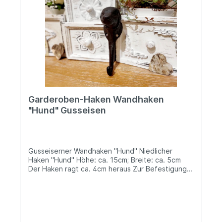
Garderoben-Haken Wandhaken
"Hund" Gusseisen
Gusseiserner Wandhaken "Hund" Niedlicher
Haken "Hund" Höhe: ca. 15cm; Breite: ca. 5cm
Der Haken ragt ca. 4cm heraus Zur Befestigung
sind zwei Bohrlöcher vorhandenIdeal für
Kleidungsstücke, die Hundeleine, ein Leckerlie-
Täschchen oder Schlüssel - somit hast Du alles an
einem Ort für den täglichen Spaziergang mit
Deinem Liebling... Angaben zur Produktsicherheit: