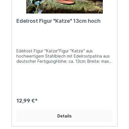
Edelrost Figur "Katze" 13cm hoch
Edelrost Figur "Katze"Figur "Katze" aus
hochwertigem Stahlblech mit Edelrostpatina aus
deutscher FertigungHöhe: ca. 13cm; Breite: max.
9,5cmGewicht: ca. 0,1kgOvaler Sockel/Standfuß
mit ca. 10x5cm GrößeNiedliche Katzenfigur, die
zum liebgwonnen Blickfang in Deinem Garten
avancieren wird...Oder gestalte Deine
Familienkonstellation individuell mit unseren
passenden Edelrostfiguren!In unserem Shop
findest Du noch die passenden "Zweibeiner" zum
12,99 €*
Komplettieren des Familienbildes, in wunderschön
"rostikalem" Flair... Angaben zur
Produktsicherheit: Hersteller: Ferrum Art Design
Details
GmbH & Co.KG, Mariakirchener Str. 19, DE –
94424 Arnstorf Kontakt: info@ferrum-art.de
Warn- und Sicherheitshinweise: Bei