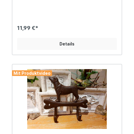
massiven Gusseisen mit je ca. 170g Gewicht Zur
Befestigung ist je ein Bohrloch vorhanden Ideal
für Kleidungsstücke, die Hundeleine, ein
Leckerlie-Täschchen oder Schlüssel - somit hast
Du alles an einem Ort für den täglichen
11,99 €*
Spaziergang mit Deinem Liebling... Angaben zur
Produktsicherheit: Hersteller: Esschert Design BV,
Euregioweg 225, 7532 SM Enschede,
Details
Netherlands Kontakt: verkauf@esschertdesign.nl
Warn- und Sicherheitshinweise: Bei
sachgerechter Anwendung keine Risiken bekannt
Mit Produktvideo