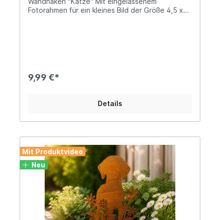
Wandhaken "Katze" Mit eingelassenem
Fotorahmen für ein kleines Bild der Größe 4,5 x
4cmDer Fotorahmen hat kein Glas! (Eine stabile
Schablone als Rückwand für dein Foto ist
enthalten) Höhe: ca. 17cm; Breite: ca. 9cm Der
Haken ragt ca. 4,9cm heraus Solide Ausführungen
aus hochwertigem, massiven Gusseisen mit einem
Gewicht von ca. 200g Dieser Wandhaken kann
sowohl als Garderobenhaken, als auch als Haken
9,99 €*
für ein Halsband oder ein Leckerli-Täschchen
genutzt werden und gewährt dabei einen Blick
auf einen schönen Moment mit Deinem Liebling.
Details
Angaben zur Produktsicherheit: Hersteller: Clayre
& Eef BV, de Giesel 46, 6041 PH City Haelen,
Netherlands Kontakt: info@clayre-eef.com Warn-
und Sicherheitshinweise: Bei sachgerechter
Anwendung keine Risiken bekannt
Mit Produktvideo
Neu