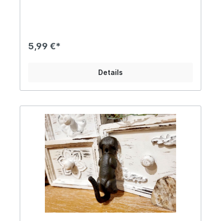
Wandhaken besticht vor allem durch seine Liebe
zum Detail. Ob im Flur, Schlaf- oder Gästezimmer,
dieser Haken verschönert jede Wand im
Handumdrehen.Ein süßer Hingucker für Dein
Zuhause, nicht nur für Katzenfreunde... Angaben
5,99 €*
zur Produktsicherheit: Hersteller: Esschert Design
BV, Euregioweg 225, 7532 SM Enschede,
Netherlands Kontakt: verkauf@esschertdesign.nl
Details
Warn- und Sicherheitshinweise: Bei
sachgerechter Anwendung keine Risiken bekannt