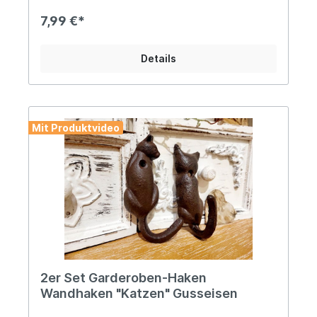
Hersteller: Esschert Design BV, Euregioweg 225,
7532 SM Enschede, Netherlands Kontakt:
7,99 €*
verkauf@esschertdesign.nl Warn- und
Sicherheitshinweise: Bei sachgerechter
Anwendung keine Risiken bekannt
Details
Mit Produktvideo
2er Set Garderoben-Haken
Wandhaken "Katzen" Gusseisen