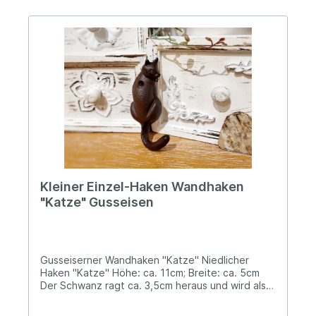
Klang. Dank der robusten, ca. 1kg schweren
Gusseisen-Ausführung ist sie wetterfest und
eignet sich sowohl für den Innen- als auch für
den Außenbereich. Angaben zur
Produktsicherheit: Hersteller: Esschert Design BV,
Euregioweg 225, 7532 SM Enschede,
Netherlands Kontakt: verkauf@esschertdesign.nl
Warn- und Sicherheitshinweise: Bei
sachgerechter Anwendung keine Risiken bekannt
Kleiner Einzel-Haken Wandhaken
"Katze" Gusseisen
Gusseiserner Wandhaken "Katze" Niedlicher
Haken "Katze" Höhe: ca. 11cm; Breite: ca. 5cm
Der Schwanz ragt ca. 3,5cm heraus und wird als
Haken verwendet Zur Befestigung ist ein
Bohrloch vorhanden Dieser hübsch designte