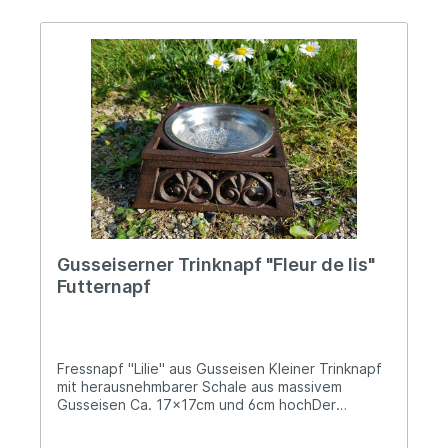
sachgerechter Anwendung keine Risiken bekannt
Gusseiserner Trinknapf "Fleur de lis"
Futternapf
Fressnapf "Lilie" aus Gusseisen Kleiner Trinknapf
mit herausnehmbarer Schale aus massivem
Gusseisen Ca. 17x17cm und 6cm hochDer
Durchmesser der Schale beträgt 13cmDank des
hohen Eigengewichts von 1,4kg ist ein