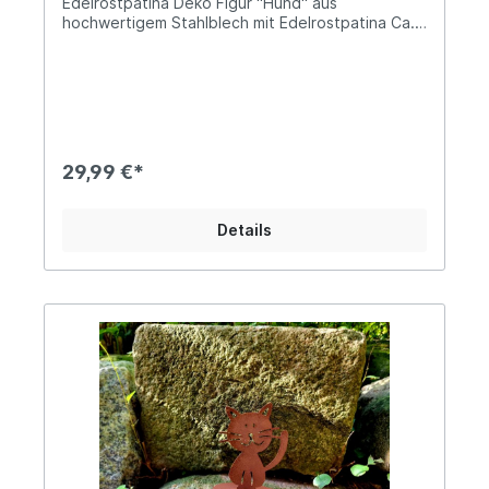
Edelrostpatina Deko Figur "Hund" aus
hochwertigem Stahlblech mit Edelrostpatina Ca.
56,5cm hoch und 36cm breit und ca. 1,2kg schwer
Stehend auf einem Standfuß mit den Maßen
32x10cmDiese wunderschöne Edelrost Figur in
Form eines Hundes ist ein stilvoller Blickfang für
deinen Eingangsbereich, den Garten oder die
Terrasse. Mit einer Höhe von 56 cm überzeugt
die dekorative Silhouette durch ihre schlichte,
29,99 €*
zeitlose Gestaltung und liebevoll ausgearbeitete
Details. Gefertigt aus robustem Metall,
entwickelt die Figur durch eine natürliche
Details
Rostpatina ihren charakteristischen warmen
Farbton. Die Edelrost-Oberfläche entsteht durch
einen natürlichen Oxidationsprozess – jede Figur
ist dadurch ein Unikat mit individuellem
Farbverlauf. Dank der stabilen Standplatte lässt
sich der Hund sicher auf ebenen Flächen
platzieren. Ob neben der Haustür, im Blumenbeet
oder auf der Terrasse. Angaben zur
Produktsicherheit: Hersteller: Esschert Design BV,
Euregioweg 225, 7532 SM Enschede,
Netherlands Kontakt: verkauf@esschertdesign.nl
Warn- und Sicherheitshinweise: Bei
sachgerechter Anwendung keine Risiken bekannt