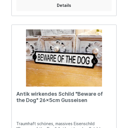
Produktsicherheit: Hersteller: Esschert Design BV,
Details
Euregioweg 225, 7532 SM Enschede,
Netherlands Kontakt: verkauf@esschertdesign.nl
Warn- und Sicherheitshinweise: Bei
sachgerechter Anwendung keine Risiken bekannt
Antik wirkendes Schild "Beware of
the Dog" 26x5cm Gusseisen
Traumhaft schönes, massives Eisenschild