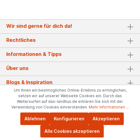
Hersteller: Campo Home & Garden, Handelshof 2,
28816 Stuhr, Deutschland Kontakt:
www.posiwio.de Warn- und Sicherheitshinweise:
Bei sachgerechter Anwendung keine Risiken
Wir sind gerne für dich da!
bekannt
Rechtliches
Informationen & Tipps
Über uns
Blogs & Inspiration
Um Ihnen ein bestmögliches Online-Erlebnis zu ermöglichen,
Mitglied im Händlerbund
setzen wir auf unserer Webseite Cookies ein. Durch das
Weitersurfen auf das-landhus.de erklären Sie sich mit der
Verwendung von Cookies einverstanden.
Mehr Informationen ...
Unsere Bewertungen
Ablehnen
Konfigurieren
Akzeptieren
Bestellung widerrufen
Alle Cookies akzeptieren