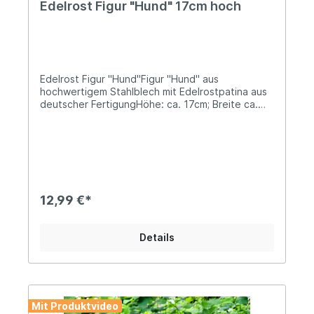
Edelrost Figur "Hund" 17cm hoch
Edelrost Figur "Hund"Figur "Hund" aus
hochwertigem Stahlblech mit Edelrostpatina aus
deutscher FertigungHöhe: ca. 17cm; Breite ca.
15cmGewicht: ca. 0,3kgOvaler Sockel/Standfuß
mit ca. 14x8cm Größe Niedliche Hundefigur, die
zum liebgwonnen Blickfang in Deinem Garten
avancieren wird...Oder gestalte Deine
Familienkonstellation individuell mit unseren
passenden Edelrostfiguren!In unserem Shop
findest Du noch die passenden "Zweibeiner" zum
12,99 €*
Komplettieren des Familienbildes, in wunderschön
"rostikalem" Flair... Angaben zur
Produktsicherheit: Hersteller: Ferrum Art Design
Details
GmbH & Co.KG, Mariakirchener Str. 19, DE –
94424 Arnstorf Kontakt: info@ferrum-art.de
Warn- und Sicherheitshinweise: Bei
sachgerechter Anwendung keine Risiken bekannt
Mit Produktvideo