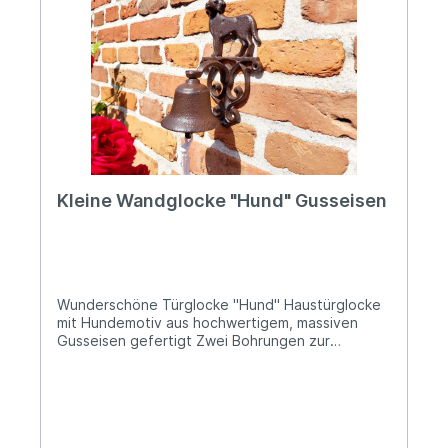
Kleine Wandglocke "Hund" Gusseisen
Wunderschöne Türglocke "Hund" Haustürglocke
mit Hundemotiv aus hochwertigem, massiven
Gusseisen gefertigt Zwei Bohrungen zur
Befestigung mittels Schrauben Ca. 24cm hoch
und 13,5cm breit Die Glocke ist 13cm tief und der
Glockenkörper hat einen Durchmesser von ca.
8,5cm Ø Das Gewicht beträgt ca. 1kg Mit weißer
Zugkordel Diese dekorative Wandglocke aus