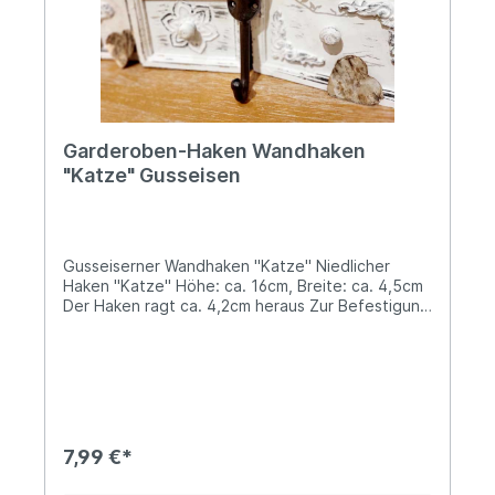
Garderoben-Haken Wandhaken
"Katze" Gusseisen
Gusseiserner Wandhaken "Katze" Niedlicher
Haken "Katze" Höhe: ca. 16cm, Breite: ca. 4,5cm
Der Haken ragt ca. 4,2cm heraus Zur Befestigung
sind zwei Bohrlöcher vorhanden Nicht nur für
Katzenfreunde ein origineller kleiner
Hingucker...pssst... ein kleiner Tipp vom Landhus-
Team: Kombiniere diesen schönen Haken mit
weiteren Artikeln aus unserem Sortiment mit
Katzen-Motiv und gestalte ein stimmiges
Gesamtbild. Viele ergänzende Artikel findest Du
7,99 €*
direkt unter dieser Beschreibung unter
"Passendes Zubehör". Angaben zur