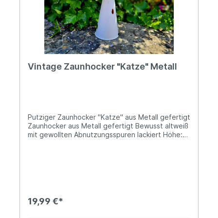
Vintage Zaunhocker "Katze" Metall
Putziger Zaunhocker "Katze" aus Metall gefertigt
Zaunhocker aus Metall gefertigt Bewusst altweiß
mit gewollten Abnutzungsspuren lackiert Höhe:
ca. 25cm; Breite: ca. 10cm Die Öffnung unten ist
etwa 9,6cm groß und wird dann langsam kleiner
Mit unserer niedlichen Deko Figur "Katze" kannst
du den Lieblingsplatz Deines Stubentigers
ausgestalten, aber auch dekorativ als Figur auf
der Fensterbank oder im Garten als Zaunhocker
gibt sie eine gute Figur ab...Pssst... ein kleiner
19,99 €*
Tipp vom Landhus-Team: Kombiniere unseren
putzigen Zaunhocker "Katze" wie in den letzten