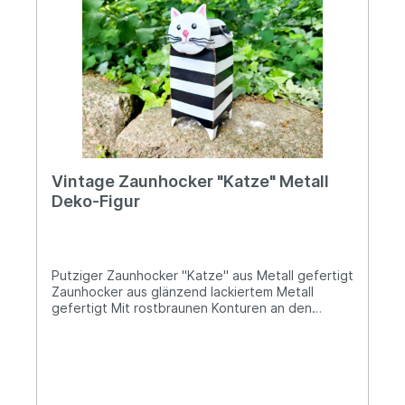
Vintage Zaunhocker "Katze" Metall
Deko-Figur
Putziger Zaunhocker "Katze" aus Metall gefertigt
Zaunhocker aus glänzend lackiertem Metall
gefertigt Mit rostbraunen Konturen an den
Rändern lackiert für eine nostalgische Optik
Höhe: ca. 19cm; Breite und Tiefe ca. 8,2cm Die
Öffnung unten ist etwa 7,6cm großKopf (an einer
Feder) und Schwanz stehen vom Korpus ab,
wodurch eine schöne dreidimensionale Optik