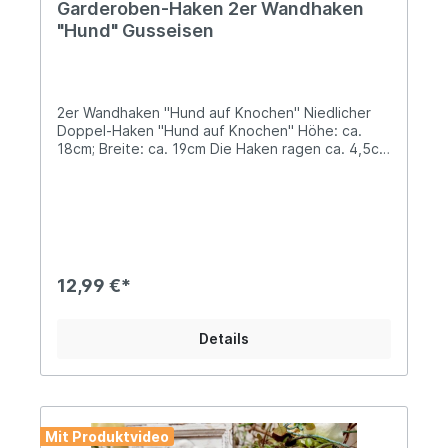
Garderoben-Haken 2er Wandhaken
"Hund" Gusseisen
2er Wandhaken "Hund auf Knochen" Niedlicher
Doppel-Haken "Hund auf Knochen" Höhe: ca.
18cm; Breite: ca. 19cm Die Haken ragen ca. 4,5cm
heraus Solide Ausführung mit einem Gewicht von
ca. 470gDieser praktische Wandhaken kann
sowohl als Garderobenhaken, als auch als Haken
für Deine Hundeleine oder ein Leckerli-
Täschchen genutzt werden. So hast Du alles
ordentlich und griffbereit an einem Ort, um
jederzeit mit Deinem Liebling spazieren gehen zu
12,99 €*
können... Angaben zur Produktsicherheit:
Hersteller: Esschert Design BV, Euregioweg 225,
7532 SM Enschede, Netherlands Kontakt:
Details
verkauf@esschertdesign.nl Warn- und
Sicherheitshinweise: Bei sachgerechter
Anwendung keine Risiken bekannt
Mit Produktvideo