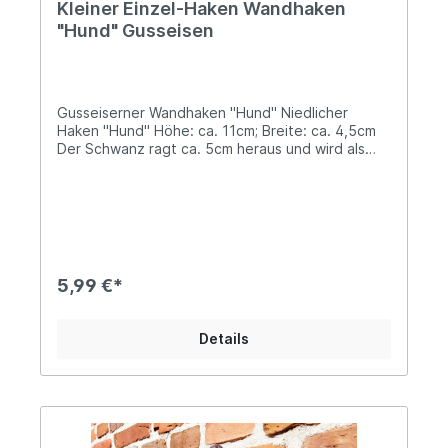
Kleiner Einzel-Haken Wandhaken
"Hund" Gusseisen
Gusseiserner Wandhaken "Hund" Niedlicher
Haken "Hund" Höhe: ca. 11cm; Breite: ca. 4,5cm
Der Schwanz ragt ca. 5cm heraus und wird als
Haken verwendet Zur Befestigung ist ein
Bohrloch vorhandenIdeal für Kleidungsstücke, die
Hundeleine, ein Leckerlie-Täschchen oder
Schlüssel - somit hast Du alles griffbereit an
einem Ort für den täglichen Spaziergang mit
Deinem Liebling... Angaben zur Produktsicherheit:
Hersteller: Esschert Design BV, Euregioweg 225,
5,99 €*
7532 SM Enschede, Netherlands Kontakt:
verkauf@esschertdesign.nl Warn- und
Sicherheitshinweise: Bei sachgerechter
Details
Anwendung keine Risiken bekannt