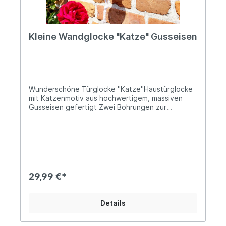
Kleine Wandglocke "Katze" Gusseisen
Wunderschöne Türglocke "Katze"Haustürglocke
mit Katzenmotiv aus hochwertigem, massiven
Gusseisen gefertigt Zwei Bohrungen zur
Befestigung mittels Schrauben Ca. 22,5cm hoch
und 13,5cm breitDie Glocke ist ca. 13cm tief und
der Glockenkörper hat einen Durchmesser von
ca. 8,5cmDas Gewicht beträgt ca. 1KgMit weißer
ZugkordelDiese dekorative Wandglocke aus
massivem Gusseisen ist ein Blickfang für alle
Katzenliebhaber. Die detailreiche Katzenfigur
29,99 €*
verleiht ihr einen charmanten, verspielten
Charakter und sorgt für eine gemütliche
Atmosphäre am Haus, im Garten oder auf der
Details
Terrasse. Ob als Türglocke zur Begrüßung von
Gästen oder als dekoratives Element – die
Glocke überzeugt mit einem klaren, angenehmen