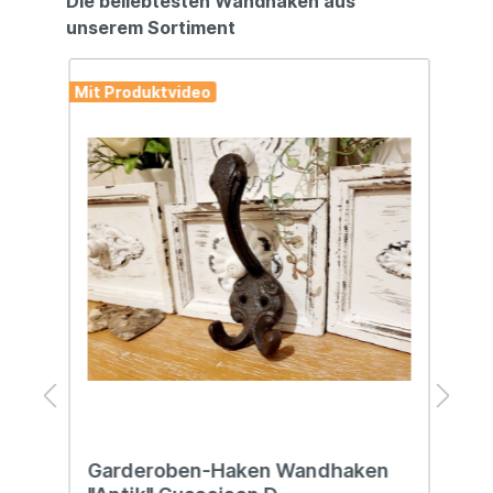
Die beliebtesten Wandhaken aus
unserem Sortiment
Mit Produktvideo
Mit
Garderoben-Haken Wandhaken
G