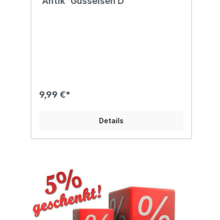
"Antik" Gusseisen D
A
9,99 €*
7
Details