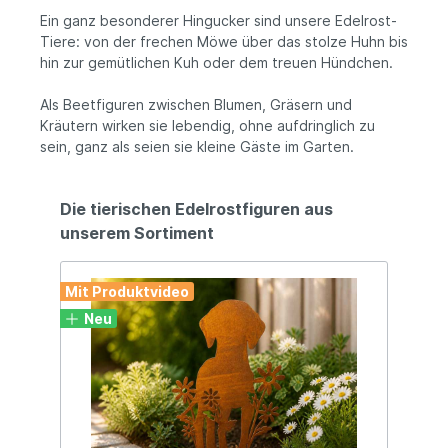
Angaben zur Produktsicherheit: Hersteller:
H
Ein ganz besonderer Hingucker sind unsere Edelrost-
Ferrum Art Design GmbH & Co.KG,
K
Tiere: von der frechen Möwe über das stolze Huhn bis
Mariakirchener Str. 19, DE – 94424 Arnstorf
S
Kontakt: info@ferrum-art.de Warn- und
A
hin zur gemütlichen Kuh oder dem treuen Hündchen.
Sicherheitshinweise: Bei sachgerechter
Anwendung keine Risiken bekannt
Als Beetfiguren zwischen Blumen, Gräsern und
Kräutern wirken sie lebendig, ohne aufdringlich zu
sein, ganz als seien sie kleine Gäste im Garten.
Die tierischen Edelrostfiguren aus
unserem Sortiment
Mit Produktvideo
Mit
Neu