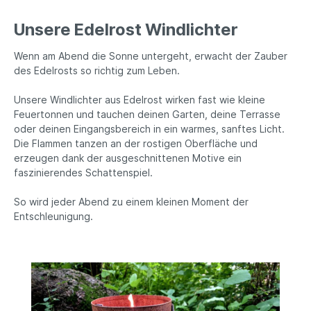
Außenbereich. Angaben zur
B
Produktsicherheit: Hersteller: Campo Home
f
Unsere Edelrost Windlichter
r
& Garden, Handelshof 2, 28816 Stuhr,
b
Deutschland Kontakt: www.posiwio.de
A
Wenn am Abend die Sonne untergeht, erwacht der Zauber
Warn- und Sicherheitshinweise: Bei
C
des Edelrosts so richtig zum Leben.
:
sachgerechter Anwendung keine Risiken
2
bekannt
w
Unsere Windlichter aus Edelrost wirken fast wie kleine
S
A
Feuertonnen und tauchen deinen Garten, deine Terrasse
oder deinen Eingangsbereich in ein warmes, sanftes Licht.
Die Flammen tanzen an der rostigen Oberfläche und
erzeugen dank der ausgeschnittenen Motive ein
faszinierendes Schattenspiel.
So wird jeder Abend zu einem kleinen Moment der
Entschleunigung.