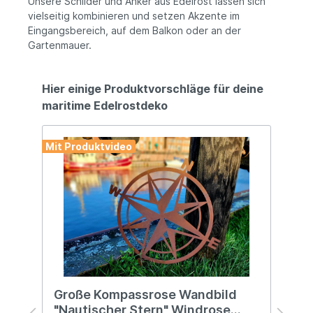
Unsere Schilder und Anker aus Edelrost lassen sich
vielseitig kombinieren und setzen Akzente im
Eingangsbereich, auf dem Balkon oder an der
Gartenmauer.
Hier einige Produktvorschläge für deine
maritime Edelrostdeko
Mit Produktvideo
Mit
h
Große Kompassrose Wandbild
H
"Nautischer Stern" Windrose
E