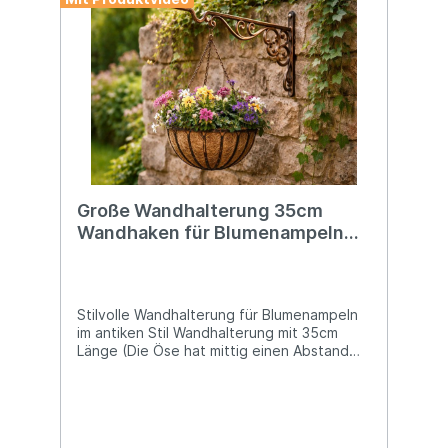
unter „Ähnliche Artikel“. Angaben zur
Produktsicherheit: Hersteller: Esschert
Design BV, Euregioweg 225, 7532 SM
Enschede, Netherlands Kontakt:
verkauf@esschertdesign.nl Warn- und
Sicherheitshinweise: Bei sachgerechter
Anwendung keine Risiken bekannt
Große Wandhalterung 35cm
Wandhaken für Blumenampeln
Gusseisen
Stilvolle Wandhalterung für Blumenampeln
im antiken Stil Wandhalterung mit 35cm
Länge (Die Öse hat mittig einen Abstand
von 30,5cm zur Wand) Stabiles Gusseisen
mit einem Gewicht von 830g Die maximale
Traglast beträgt 20kg Mit Bohrungen oben
und unten für eine sichere Wandmontage
Diese große Wandhalterung aus Gusseisen