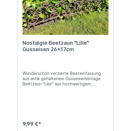
Nostalgie Beetzaun "Lilie"
Gusseisen 26x17cm
Wunderschön verzierte Beeteinfassung
aus antik gehaltenem GusseisenVintage
Beetzaun "Lilie" aus hochwertigem,
massivem Gusseisen Breite ca. 26,5cm,
Höhe ca. 17cm (+ 11cm lange Erdspieße)
Schmiegen sich perfekt aneinander an Zur
Befestigung mittels 2 Erdspießen einfach
im Erdreich versenken Hinweis: Der Preis
bezieht sich pro Stück - Bitte bestelle die
Zaunelemente in deiner gewünschten
9,99 €*
MengeMit unseren Beetzaunelementen im