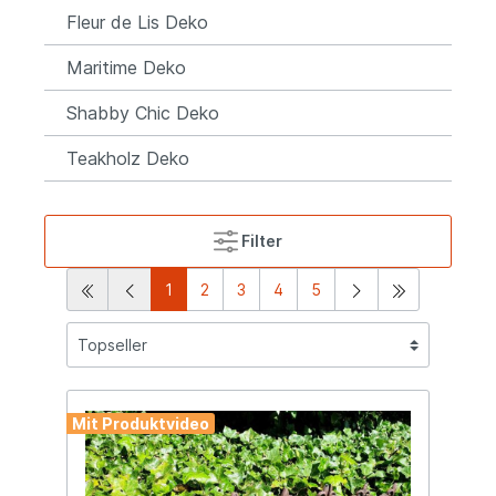
Fleur de Lis Deko
Maritime Deko
Shabby Chic Deko
Teakholz Deko
Filter
1
2
3
4
5
Mit Produktvideo