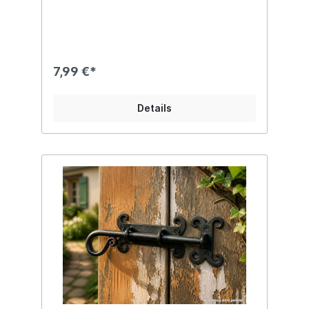
sicheren Montage versehen Ob in der
Diele, dem Bad, Schlaf- oder Gästezimmer,
mit diesem antikwirkenden Wandhaken
stellst Du Deinen stilsicheren Geschmack
vortrefflich unter Beweis!Wusstest Du,
dass die stilisierte Lilie als Symbol für
7,99 €*
Reinheit und Unschuld zum Inbegriff der
französischen Königswappen wurde?Hol
´auch Du Dir ein Stück dekorativer
Details
Nostalgie in praktischer Form in Deine vier
Wände und genieße den kreativen Prozess
bei der Ausgestaltung Deines Wohlfühl-
Ambientes. Angaben zur Produktsicherheit:
Hersteller: Esschert Design BV, Euregioweg
225, 7532 SM Enschede, Netherlands
Kontakt: verkauf@esschertdesign.nl Warn-
und Sicherheitshinweise: Bei sachgerechter
Anwendung keine Risiken bekannt