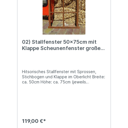
Produktsicherheit: Hersteller: Esschert
Design BV, Euregioweg 225, 7532 SM
Enschede, Netherlands Kontakt:
verkauf@esschertdesign.nl Warn- und
Sicherheitshinweise: Bei sachgerechter
Anwendung keine Risiken bekannt
02) Stallfenster 50x75cm mit
Klappe Scheunenfenster großes
Gussfenster
Hitsorisches Stallfenster mit Sprossen,
Stichbogen und Klappe im Oberlicht Breite:
ca. 50cm Höhe: ca. 75cm (jeweils
gemessen ohne die seitlichen/den oberen
Mauer-Zapfen) Mit Klappe im Oberlicht Das
Gewicht dieses großen Stallfensters
beträgt ca. 8,3kg Schöne Rostoptik
(Oberflächenrost), kann aber auch nach
eigener Vorliebe lackiert werden Kreiere
mit unserem beliebten Stallfenster im
119,00 €*
Landhaus-Stil, ganz nach historischem