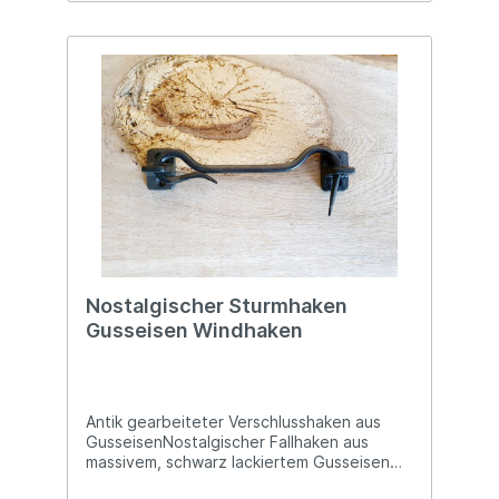
Enschede, Netherlands Kontakt:
verkauf@esschertdesign.nl Warn- und
Sicherheitshinweise: Bei sachgerechter
Anwendung keine Risiken bekannt
Nostalgischer Sturmhaken
Gusseisen Windhaken
Antik gearbeiteter Verschlusshaken aus
GusseisenNostalgischer Fallhaken aus
massivem, schwarz lackiertem Gusseisen
gefertigtCa. 16cm langWerte Deine Türen,