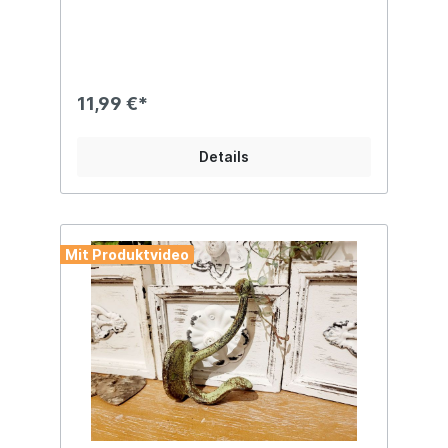
Dein Gartentor oder auch Deine
Fensterläden optisch mit diesen
antikwirkenden Verschlusshaken im
Landhausstil auf und schaffe mit einem
kleinen Detail ein herrlich rustikales
Ambiente. Angaben zur Produktsicherheit:
11,99 €*
Hersteller: San Marco GmbH, Gewerbering
4, DE-83549 Eiselfing Kontakt:
www.sanmarco.gmbh Warn- und
Details
Sicherheitshinweise: Bei sachgerechter
Anwendung keine Risiken bekannt
Mit Produktvideo