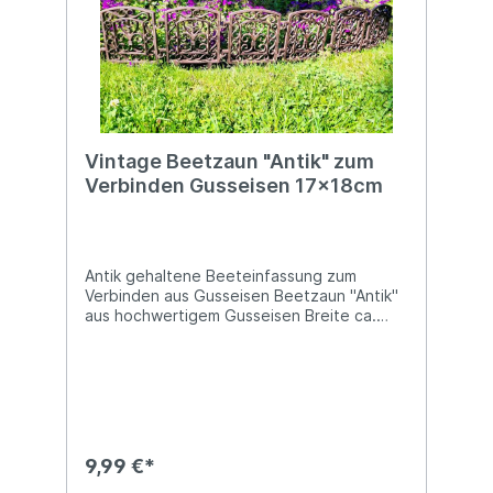
Design BV, Euregioweg 225, 7532 SM
Enschede, Netherlands Kontakt:
verkauf@esschertdesign.nl Warn- und
Sicherheitshinweise: Bei sachgerechter
Anwendung keine Risiken bekannt
Vintage Beetzaun "Antik" zum
Verbinden Gusseisen 17x18cm
Antik gehaltene Beeteinfassung zum
Verbinden aus Gusseisen Beetzaun "Antik"
aus hochwertigem Gusseisen Breite ca.
16,5cm, Höhe ca. 18cm (+ 9,5cm lange
Erdspieße)Gemessen ohne die seitlichen
Ösen und Haken (eingehängt ergibt sich
eine Breite von 35,5cm pro Paar)Hinweis:
Der Preis bezieht sich pro Stück - Bitte
bestelle die Zaunelemente in deiner
gewünschten MengeUnser nostalgischer,
9,99 €*
gusseiserner Beetzaun zum Verbinden