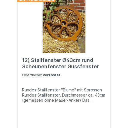
import UG, Postfach 1321, DE-48574
Gronau Kontakt: www.decorations-
import.com Warn- und Sicherheitshinweise:
Bei sachgerechter Anwendung keine
Risiken bekannt
12) Stallfenster Ø43cm rund
Scheunenfenster Gussfenster
Oberfläche:
verrostet
Rundes Stallfenster "Blume" mit Sprossen
Rundes Stallfenster, Durchmesser ca. 43cm
(gemessen ohne Mauer-Anker) Das
Gewicht des Stallfensters beträgt ca. 6kg
Schöne Rostoptik (Oberflächenrost), kann
aber auch nach eigener Vorliebe lackiert
werden Mit unserem charmanten runden
Stallfenster setzt Du neue Akzente bei