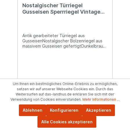
Nostalgischer Türriegel
Gusseisen Sperrriegel Vintage
Schieberiegel
Antik gearbeiteter Türriegel aus
GusseisenNostalgischer Bolzenriegel aus
massivem Gusseisen gefertigtDunkelbraun
mit schwarzen Nuancen lackiertCa. 28cm
langVerleihe deinen Türen oder Toren
einen Hauch von Nostalgie mit diesem
robusten Türriegel aus massivem Gusseisen
im antiken Stil. Das aufwendig gearbeitete
Design mit nostalgischer Patina macht ihn
nicht nur funktional, sondern auch zu einem
Um Ihnen ein bestmögliches Online-Erlebnis zu ermöglichen,
22,99 €*
echten Blickfang. Ob für den authentischen
setzen wir auf unserer Webseite Cookies ein. Durch das
Landhaus-Look oder als funktionales Detail
Weitersurfen auf das-landhus.de erklären Sie sich mit der
an Holztüren, Gartentoren, Schuppen oder
Verwendung von Cookies einverstanden.
Mehr Informationen ...
Details
Truhen – dieser Türriegel verbindet
Stabilität mit stilvollem Charme. Angaben
Ablehnen
Konfigurieren
Akzeptieren
zur Produktsicherheit: Hersteller: Campo
Home & Garden, Handelshof 2, 28816
Alle Cookies akzeptieren
Stuhr, Deutschland Kontakt:
Mit Produktvideo
www.posiwio.de Warn- und