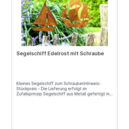
Design. Angaben zur Produktsicherheit:
Hersteller: Decorations import UG, Postfach 1321,
DE-48574 Gronau Kontakt: www.decorations-
import.com Warn- und Sicherheitshinweise: Bei
sachgerechter Anwendung keine Risiken bekannt
Segelschiff Edelrost mit Schraube
Kleines Segelschiff zum SchraubenHinweis:
Stückpreis - Die Lieferung erfolgt im
Zufallsprinzip Segelschiff aus Metall gefertigt mit
kräftiger Edelrostpatina Höhe: ca. 17cm; Breite:
ca. 14cm Mit ca. 3cm langem Gewinde zum
VerschraubenEin wunderschön maritimes
Dekorationsobjekt für Deine individuelle
Gartengestaltung, z.B. verschraubt auf einem
kleinen Baumstamm oder Deinem Gartenzaun...In