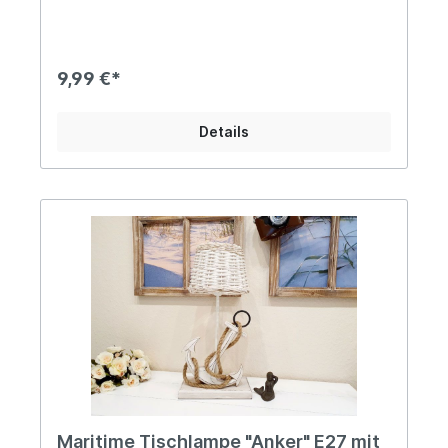
aus Edelrost. Der charmante Rostlook macht
jedes Stück zu einem echten Unikat.Ideal auch
als Geschenk für Küstenliebhaber oder Hobby-
Seemänner. Angaben zur Produktsicherheit:
9,99 €*
Hersteller: Campo Home & Garden, Handelshof 2,
28816 Stuhr, Deutschland Kontakt:
www.posiwio.de Warn- und Sicherheitshinweise:
Details
Bei sachgerechter Anwendung keine Risiken
bekannt
Maritime Tischlampe "Anker" E27 mit