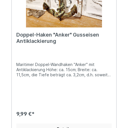
Doppel-Haken "Anker" Gusseisen
Antiklackierung
Maritimer Doppel-Wandhaken "Anker" mit
Antiklackierung Höhe: ca. 15cm; Breite: ca.
11,5cm, die Tiefe beträgt ca. 3,2cm, d.h. soweit
ragen die Haken hervorGefertigt aus
hochwertigem Gusseisen mit einem soliden
Gewicht von ca. 250gZur Befestigung sind zwei
Bohrlöcher vorhandenSetze einen stilsichern
Akzent mit diesem maritimen Wandhaken, der
einfach jede Wand im Handumdrehen
aufwertet!Sei´s innerhalb Deiner vier Wände, der
9,99 €*
Garage oder Gartenhütte, dieser stylische
Eyecatcher wird Dich zur kreativen Gestaltung
Deines Heims inspirieren, um Deinem Wohlfühl-