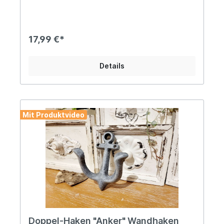
Deiner gewünschten Menge!Dieser formschöne
Regalträger im maritimen Stil wird Deinen
Wohnbereich absolut aufwerten. Werde kreativ
beim Bau ganz individueller Regale, die, je nach
17,99 €*
Deinen Bedürfnissen, sowohl Ordnung als auch
eine maritime Atmosphäre schaffen werden! Lass
´ Dich von uns inspirieren und leg´ los! Angaben
Details
zur Produktsicherheit: Hersteller: Decorations
import UG, Postfach 1321, DE-48574 Gronau
Kontakt: www.decorations-import.com Warn- und
Sicherheitshinweise: Bei sachgerechter
Anwendung keine Risiken bekannt
Mit Produktvideo
Doppel-Haken "Anker" Wandhaken