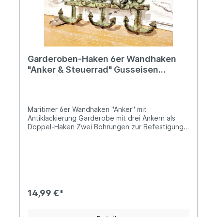
Garderoben-Haken 6er Wandhaken
"Anker & Steuerrad" Gusseisen
Antiklackierung
Maritimer 6er Wandhaken "Anker" mit
Antiklackierung Garderobe mit drei Ankern als
Doppel-Haken Zwei Bohrungen zur Befestigung
mittels Schrauben (links und rechts) Das oberhalb
gestaltete Steuerrad rundet das maritime Design
ab Höhe: ca. 17cm, Breite: ca. 23cm Solide
Ausführung mit einem Gewicht von ca.
0,8kgDiese dekorative Hakenleiste im maritimen
Stil bringt echtes Küstenflair in dein Zuhause.
Gefertigt aus robustem Gusseisen überzeugt sie
14,99 €*
durch ihre detailreichen Verzierungen mit drei
Ankern als Doppelhaken und einem klassischen
Steuerrad als zentrales Highlight. Die