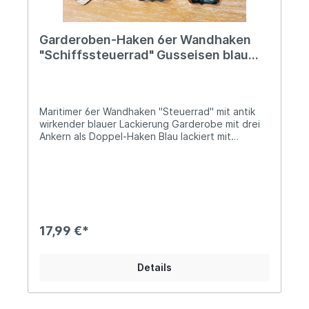
Garderoben-Haken 6er Wandhaken
"Schiffssteuerrad" Gusseisen blau
lackiert
Maritimer 6er Wandhaken "Steuerrad" mit antik
wirkender blauer Lackierung Garderobe mit drei
Ankern als Doppel-Haken Blau lackiert mit
durchschimmernden Goldtönen Zwei Bohrungen
zur Befestigung mittels Schrauben (links und
rechts) Das oberhalb gestaltete Steuerrad
rundet das maritime Design ab Höhe: ca. 18cm;
Breite: ca. 27cm Sehr solide Ausführung mit
einem Gewicht von ca. 0,6kg Das durchdachte
Design dieses Wandhakens besticht zum Einen
17,99 €*
durch seine Liebe zum Detail, als auch durch sein
außergewöhnliches Farbenspiel, das ein
unwiderstehlich maritimes Flair verbreitet und
Details
jede Wand im Handumdrehen aufwertet. Gekonnt
platziert wird Dir diese Garderobe, egal ob
innerhalb Deiner vier Wände, der Garage,