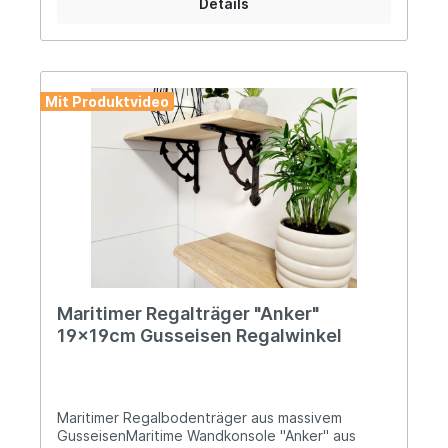
Details
Ambiente den letzten Schliff zu verleihen.
Angaben zur Produktsicherheit: Hersteller:
Decorations import UG, Postfach 1321, DE-48574
Gronau Kontakt: www.decorations-import.com
Warn- und Sicherheitshinweise: Bei
Mit Produktvideo
sachgerechter Anwendung keine Risiken bekannt
Maritimer Regalträger "Anker"
19x19cm Gusseisen Regalwinkel
Maritimer Regalbodenträger aus massivem
GusseisenMaritime Wandkonsole "Anker" aus