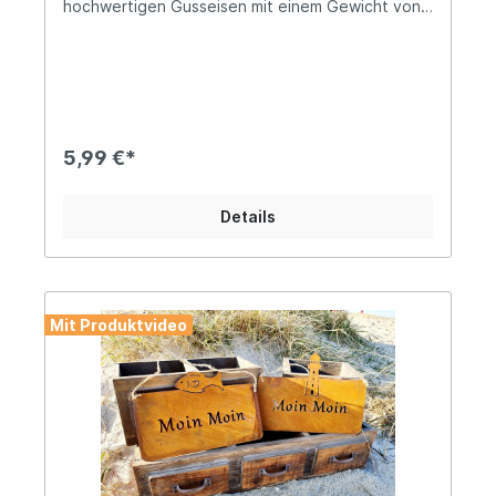
hochwertigen Gusseisen mit einem Gewicht von
80g Zur Befestigung ist ein Bohrloch
vorhandenSetze einen stilsicheren Akzent mit
diesem charmanten Wandhaken, der einfach jede
Wand im Handumdrehen aufwertet!Sei´s
beispielsweise in der Diele oder als
Handtuchhalter im Bad, dieses formschöne
Design wird Dich zur kreativen Gestaltung Deines
5,99 €*
Heims inspirieren, um Deine ganz individuell
maritime Atmosphäre zu schaffen. Angaben zur
Produktsicherheit: Hersteller: Campo Home &
Details
Garden, Handelshof 2, 28816 Stuhr, Deutschland
Kontakt: www.posiwio.de Warn- und
Sicherheitshinweise: Bei sachgerechter
Anwendung keine Risiken bekannt
Mit Produktvideo