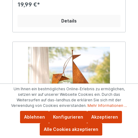
eine natürliche, charmante Note und macht ihn zu
19,99 €*
einem besonderen Hingucker. Dank seines hohen
Eigengewichts steht der Anker stabil und eignet
sich ideal als Dekoration auf Regalen,
Details
Fensterbänken, Sideboards oder im
Eingangsbereich. Auch im Außenbereich – auf der
Terrasse, dem Balkon oder im Garten – setzt er
stilvolle Akzente und trotzt Wind und Wetter.
Angaben zur Produktsicherheit: Hersteller:
Campo Home & Garden, Handelshof 2, 28816
Stuhr, Deutschland Kontakt: www.posiwio.de
Warn- und Sicherheitshinweise: Bei
sachgerechter Anwendung keine Risiken bekannt
Um Ihnen ein bestmögliches Online-Erlebnis zu ermöglichen,
setzen wir auf unserer Webseite Cookies ein. Durch das
Weitersurfen auf das-landhus.de erklären Sie sich mit der
Verwendung von Cookies einverstanden.
Mehr Informationen ...
Segelschiff Edelrost 64cm hoch zum
Ablehnen
Konfigurieren
Akzeptieren
Dekorieren und Bepflanzen
Alle Cookies akzeptieren