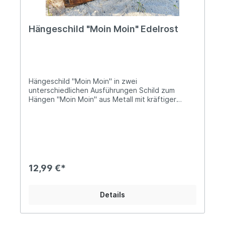
Hängeschild "Moin Moin" Edelrost
Hängeschild "Moin Moin" in zwei
unterschiedlichen Ausführungen Schild zum
Hängen "Moin Moin" aus Metall mit kräftiger
Rostpatina In den Ausführungen "Fisch" oder
"Leuchtturm" - Die Lieferung erfolgt im
Zufallsprinzip!Höhe ca. 16cm und 25cm
breitHinweis vom Landhus-Team: Die Schilder
sind mit einem Drahtseil zum Aufhängen
ausgestattet, allerdings finden wir das nicht so
schön, wie die Aufhängung mit Juteschnüren,
12,99 €*
darum legen wir diese noch zum Austausch mit
bei. Entscheide bitte selbst, was Dir besser
gefällt...Moin geht immer und zu jeder Tageszeit!
Details
Mit unserem Hängeschild aus Edelrost holst du dir
ein Stück norddeutsche Kulter nach Hause. Eine
wunderbare, maritime Alternative zum