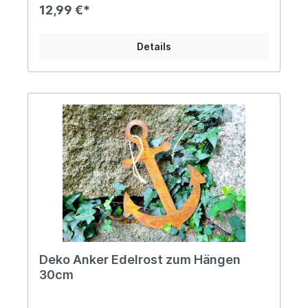
zwei Ausführungen erhältlich - Die Lieferung
12,99 €*
erfolgt im Zufallsprinzip!Hinweis: Der abgebildete
Baumstamm gehört nicht zum Lieferumfang.
Angaben zur Produktsicherheit: Hersteller:
Details
Campo Home & Garden, Handelshof 2, 28816
Stuhr, Deutschland Kontakt: www.posiwio.de
Warn- und Sicherheitshinweise: Bei
sachgerechter Anwendung keine Risiken bekannt
Deko Anker Edelrost zum Hängen
30cm