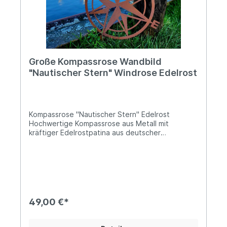
Große Kompassrose Wandbild
"Nautischer Stern" Windrose Edelrost
Kompassrose "Nautischer Stern" Edelrost
Hochwertige Kompassrose aus Metall mit
kräftiger Edelrostpatina aus deutscher
FertigungWertiges 2mm starkes Stahlblech Mit
einem Gewicht von ca. 1kg Durchmesser ca.
39cm, exkl. der Buchstaben für die
Himmelsrichtungen (Gesamtdurchmesser inkl.
Buchstaben ca. 49cm)Ein Symbol für
Orientierung, Freiheit und Abenteuer: Diese
aufwendig gestaltete Kompassrose aus Metall
49,00 €*
setzt maritime Akzente und bringt einen Hauch
Seefahrer-Romantik in Haus und Garten. Die
natürliche Edelrostpatina sorgt für eine warme,