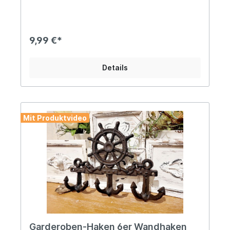
platziert, es wird Dein Auge erfreuen... Angaben
zur Produktsicherheit: Hersteller: Campo Home &
Garden, Handelshof 2, 28816 Stuhr, Deutschland
Kontakt: www.posiwio.de Warn- und
9,99 €*
Sicherheitshinweise: Bei sachgerechter
Anwendung keine Risiken bekannt
Details
Mit Produktvideo
Garderoben-Haken 6er Wandhaken