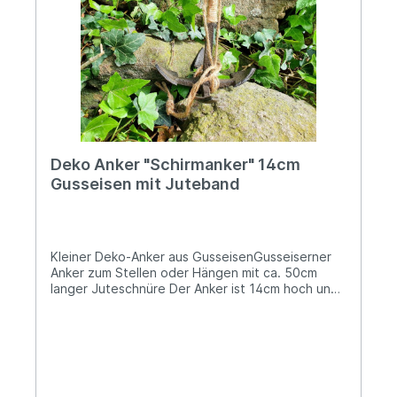
Deko Anker "Schirmanker" 14cm
Gusseisen mit Juteband
Kleiner Deko-Anker aus GusseisenGusseiserner
Anker zum Stellen oder Hängen mit ca. 50cm
langer Juteschnüre Der Anker ist 14cm hoch und
13cm breitDieser dekorative Anker aus massivem
Gusseisen bringt sofort Küstenflair in dein
Zuhause oder deinen Garten. Die rustikale
Oberfläche im Antik-Look unterstreicht den
authentischen, maritimen Charakter. Das
dekorativ gewickelte Juteseil verleiht dem Anker