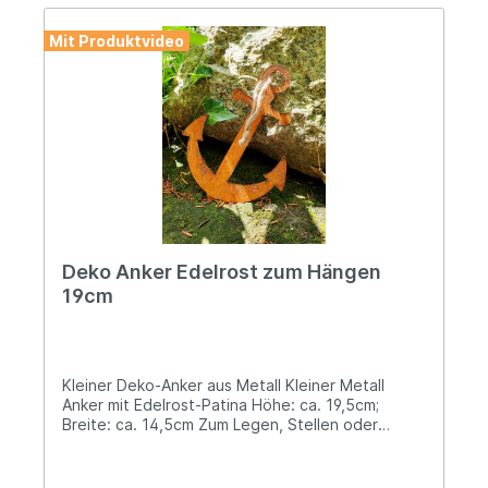
Scheune oder Hauswand, ein wahrer Eyecatcher
sein. Angaben zur Produktsicherheit: Hersteller:
Mit Produktvideo
Decorations import UG, Postfach 1321, DE-48574
Gronau Kontakt: www.decorations-import.com
Warn- und Sicherheitshinweise: Bei
sachgerechter Anwendung keine Risiken bekannt
Deko Anker Edelrost zum Hängen
19cm
Kleiner Deko-Anker aus Metall Kleiner Metall
Anker mit Edelrost-Patina Höhe: ca. 19,5cm;
Breite: ca. 14,5cm Zum Legen, Stellen oder
Aufhängen, mit Juteschnur anbei Verleihe deinem
Zuhause, Garten oder Balkon maritimes Flair mit
diesem liebevoll gestalteten kleinen Deko-Anker