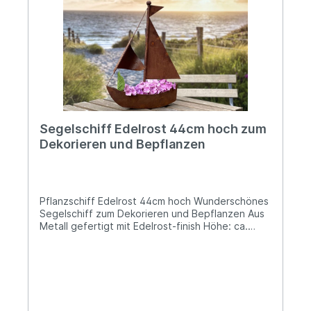
Segelschiff Edelrost 44cm hoch zum
Dekorieren und Bepflanzen
Pflanzschiff Edelrost 44cm hoch Wunderschönes
Segelschiff zum Dekorieren und Bepflanzen Aus
Metall gefertigt mit Edelrost-finish Höhe: ca.
44cm; Länge: ca. 34cm; Breite: ca. 9cm; die
Pflanzschale ist ca. 6cm hochUnser kleines
Pflanzschiff besticht, ebenso wie seine große
Schwester, das große Pflanzschiff, durch seine
wunderschöne Formgebung. Ob Du es bepflanzt
oder einfach das stilsichere Design für sich allein