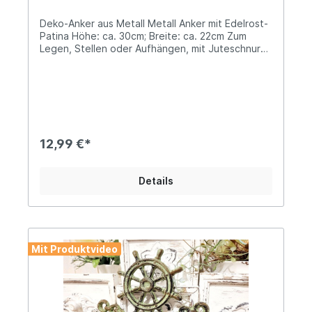
Deko-Anker aus Metall Metall Anker mit Edelrost-
Patina Höhe: ca. 30cm; Breite: ca. 22cm Zum
Legen, Stellen oder Aufhängen, mit Juteschnur
anbei Verleihe deinem Zuhause, Garten oder
Balkon maritimes Flair mit diesem liebevoll
gestalteten Deko-Anker aus Edelrost. Der
charmante Rostlook macht jedes Stück zu einem
echten Unikat.Ideal auch als Geschenk für
Küstenliebhaber oder Hobby-Seemänner.
Angaben zur Produktsicherheit: Hersteller:
12,99 €*
Campo Home & Garden, Handelshof 2, 28816
Stuhr, Deutschland Kontakt: www.posiwio.de
Warn- und Sicherheitshinweise: Bei
Details
sachgerechter Anwendung keine Risiken bekannt
Mit Produktvideo