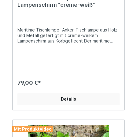
Lampenschirm "creme-weiß"
Maritime Tischlampe "Anker"Tischlampe aus Holz
und Metall gefertigt mit creme-weißem
Lampenschirm aus Korbgeflecht Der maritime
Lampenfuß ist weiß mit dezenten
Abnutzungsspuren im Shabby Chic gefertigtCa.
46cm hoch und 20cm breit, der runde
Lampenschirm misst 20cm im DurchmesserE27
Lampenfassung, max. 60Watt (Leuchtmittel nicht
enthalten)Die Zuleitung mit Schalter ist ca.
140cm langEin toller Hingucker, der besonders
79,00 €*
auf Deiner maritim gestalteten Fensterbank zur
Geltung kommt. Angaben zur Produktsicherheit:
Hersteller: Clayre & Eef BV, de Giesel 46, 6041
Details
PH City Haelen, Netherlands Kontakt:
info@clayre-eef.com Warn- und
Sicherheitshinweise: Bei sachgerechter
Anwendung keine Risiken bekannt
Mit Produktvideo