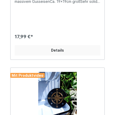
massivem GusseisenCa. 19x19cm großSehr solide
Ausführung mit einem Gewicht von 0,7kgHinweis:
Der Preis bezieht sich pro Stück - Bitte bestelle
die Regalwinkel in Deiner gewünschten
Menge!Dieser formschöne Regalträger im
maritimen Stil wird Deinen Wohnbereich absolut
aufwerten. Werde kreativ beim Bau ganz
individueller Regale, die, je nach Deinen
17,99 €*
Bedürfnissen, sowohl Ordnung als auch eine
maritime Atmosphäre schaffen werden! Lass´
Dich von uns inspirieren und leg´ los! Angaben
Details
zur Produktsicherheit: Hersteller: Decorations
import UG, Postfach 1321, DE-48574 Gronau
Kontakt: www.decorations-import.com Warn- und
Sicherheitshinweise: Bei sachgerechter
Anwendung keine Risiken bekannt
Mit Produktvideo