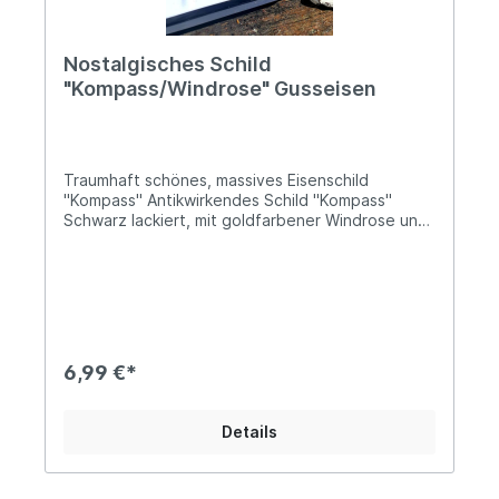
Nostalgisches Schild
"Kompass/Windrose" Gusseisen
Traumhaft schönes, massives Eisenschild
"Kompass" Antikwirkendes Schild "Kompass"
Schwarz lackiert, mit goldfarbener Windrose und
Himmelsrichtungen Vier Bohrungen zur
Befestigung mittels Schrauben Das kleine runde
Schild hat einen Durchmesser von 7,7cm Solide
Ausführung aus handgefertigtem, massiven
Gusseisen Mit einem Gewicht von ca. 105gDieses
handgearbeitete Schild besticht durch seine
antikwirkende Lackierung, die ausgewogene
6,99 €*
Farbgebung, sowie das formschöne Design. Ein
wunderschönes nautisches Deko-Element, das
auch als kleine verschenkte Aufmerksamkeit
Details
zwischendurch viel Freude bereiten wird...
Angaben zur Produktsicherheit: Hersteller: World
of Decorations, Segment 3, Unit A2664, 6921 RC