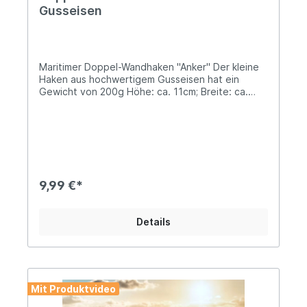
Gusseisen
Maritimer Doppel-Wandhaken "Anker" Der kleine
Haken aus hochwertigem Gusseisen hat ein
Gewicht von 200g Höhe: ca. 11cm; Breite: ca.
9cm Zur Befestigung sind zwei Bohrlöcher
vorhandenEin schönes maritimes Accessoire für
Dein Zuhause, das vor allem durch seine
wunderschön geschwungene Formgebung
überzeugt! Vielleicht spielst Du mit dem
Gedanken einer DIY Garderobe? Dann triffst Du
mit unserem "Anker" genau ins Schwarze.
9,99 €*
Angaben zur Produktsicherheit: Hersteller: Clayre
& Eef BV, de Giesel 46, 6041 PH City Haelen,
Netherlands Kontakt: info@clayre-eef.com Warn-
Details
und Sicherheitshinweise: Bei sachgerechter
Anwendung keine Risiken bekannt
Mit Produktvideo