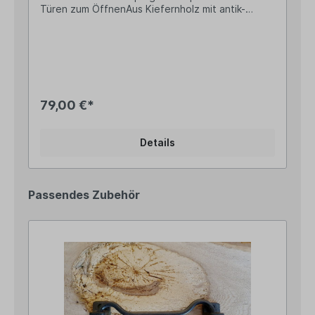
Türen zum ÖffnenAus Kiefernholz mit antik-
weißer Patina im angesagten Shabby Chic-
StilHöhe ca. 59,5cmBreite ca. 38cm
(geschlossen)Sind die Türen geöffnet beträgt
die Breite 76cmDie Holzstärke beträgt 3cmZur
Befestigung ist rückseitig eine Wandhalterung
angebracht Das Gewicht beträgt ca. 2,9kgDieser
wunderschöne Wandspiegel im Shabby Chic Stil
79,00 €*
verzaubert mit seinem nostalgischen Fenster-
Design und bringt romantisches Landhausflair in
dein Zuhause. Die eckige Form mit feinen
Details
Sprossen erinnert an ein altes Fenster und
verleiht jedem Raum mehr Helligkeit und Tiefe.
Ein besonderes Highlight sind die beweglichen
Fensterläden, die sich öffnen und schließen
Passendes Zubehör
lassen – so kannst du den Look immer wieder
verändern. Ob offen als stilvoller Blickfang oder
geschlossen für einen charmanten Vintage-
Effekt – dieser Spiegel zieht alle Blicke auf sich.
Gefertigt aus massivem Holz mit einer liebevollen
Shabby Chic-Antik-Patina und bewusst
gesetzten Gebrauchsspuren, ist jedes Stück ein
Unikat mit eigenem Charakter.Hinweis: Jeder
Spiegel ist als Naturprodukt ein Unikat mit zum
Teil sichtbarem Geäst und gewollten