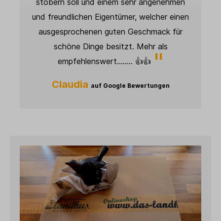
 angenehmen
ist spitze. Weiter so! 👍🏻
welcher einen
Janett
auf Google Bewertungen
chmack für
ehr als
👍
ertungen