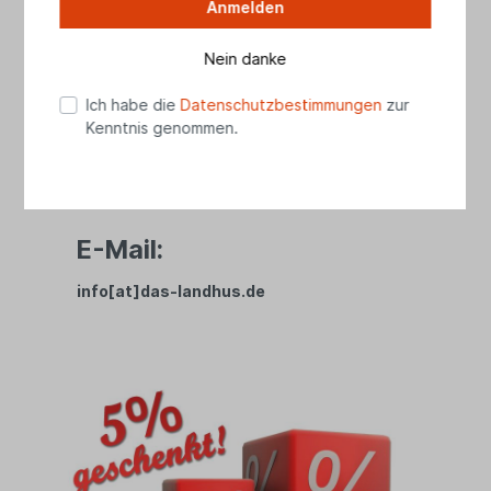
Anmelden
Telefon
04461 8989728
Nein danke
(Mo - Fr 10.00 - 17.30 Uhr, Sa 10.00 - 15.00
Uhr)
Ich habe die
Datenschutzbestimmungen
zur
Kenntnis genommen.
WhatsApp:
01525 2738279
E-Mail:
info[at]das-landhus.de