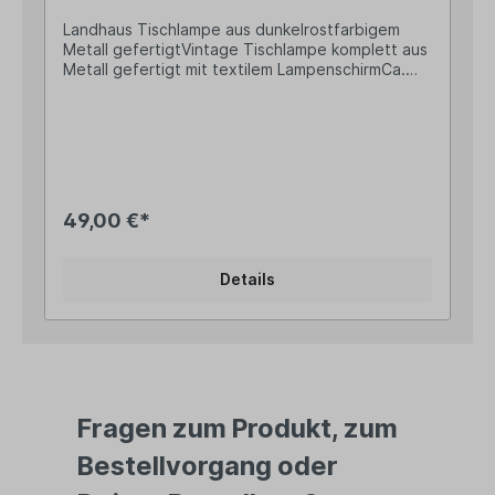
Landhaus Tischlampe aus dunkelrostfarbigem
Metall gefertigtVintage Tischlampe komplett aus
Metall gefertigt mit textilem LampenschirmCa.
46cm hoch, der Lampenschirm misst 25cm im
DurchmesserE27 Lampenfassung, max. 60Watt
(Leuchtmittel nicht enthalten)Die Zuleitung mit
Schalter ist ca. 120cm langIlluminiere mit unserer
schönen Tischlampe im Landhausstil Deine
Kommode, Deine Fensterbank oder beleuchte
einen besonderen Platz, z.B. in Deinem
49,00 €*
Bücherregal, und schaffe eine wohnliche
Landhaus-Atmosphäre. Angaben zur
Produktsicherheit: Hersteller: San Marco GmbH,
Details
Gewerbering 4, DE-83549 Eiselfing Kontakt:
www.sanmarco.gmbh Warn- und
Sicherheitshinweise: Bei sachgerechter
Anwendung keine Risiken bekannt
Fragen zum Produkt, zum
Bestellvorgang oder