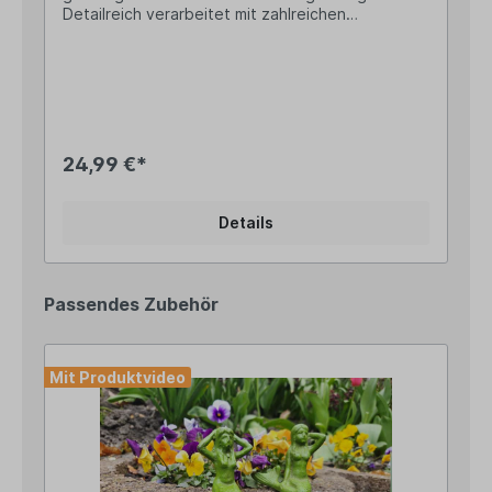
Detailreich verarbeitet mit zahlreichen
Fensterchen, Reling und stilechter rot-weißer
Lackierung Ca. 26cm hoch und 10cm breit Die
Öffnung unten ist etwa 8,7cm groß und wird dann
langsam kleinerVerleihe Deinem Gartenzaun einen
maritimen Charme! Der dekorative Zaunhocker in
Form eines rot-weißen Leuchtturms wird einfach
auf einen Zaunpfosten oder eine Holzlatte
24,99 €*
aufgesetzt und sorgt sofort für einen liebevollen
Blickfang. Dank der flachen Standfläche eignet
sich der Leuchtturm nicht nur als Zaunhocker,
Details
sondern auch zum Aufstellen auf der
Fensterbank, einem Regal oder im Gäste-WC. So
bringt er überall eine frische Küstenatmosphäre
in Dein Zuhause.Pssst... ein kleiner Tipp vom
Passendes Zubehör
Landhus-Team: Kombiniere unseren Leuchtturm
wie im letzten Artikelbild zu sehen mit den
anderen Zaunhockern aus unserem Sortiment, um
einen kunterbunten Gartenzaun zu gestalten. Du
Mit Produktvideo
findest die anderen Zaunhocker direkt unter
dieser Beschreibung unter "Ähnliche Artikel".
Angaben zur Produktsicherheit: Hersteller:
Campo Home & Garden, Handelshof 2, 28816
Stuhr, Deutschland Kontakt: www.posiwio.de
Warn- und Sicherheitshinweise: Bei