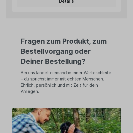
Details
Blumentöpfen oder Regalen. Die beiden Figuren
überzeugen durch ihre detailreiche Verarbeitung
und die lebendige grüne Farbgebung, die
besonders schön mit Pflanzen und Blumen
harmoniert. Durch das stabile Material sind sie
langlebig und sowohl für den Innen- als auch den
Außenbereich geeignet. Angaben zur
Fragen zum Produkt, zum
Produktsicherheit: Hersteller: PVS Beheer,
Krommendijk 36, 2382 POPPEL, Belgiën Kontakt:
Bestellvorgang oder
www.gardendeco.biz Warn- und
Sicherheitshinweise: Bei sachgerechter
Deiner Bestellung?
Anwendung keine Risiken bekannt
Bei uns landet niemand in einer Warteschleife
– du sprichst immer mit echten Menschen.
Ehrlich, persönlich und mit Zeit für dein
Anliegen.