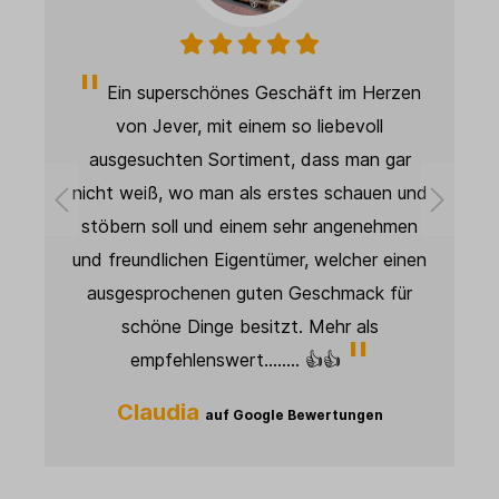
n superschönes Geschäft im Herzen
Super schne
on Jever, mit einem so liebevoll
beschrieben un
gesuchten Sortiment, dass man gar
Qualität, wird
weiß, wo man als erstes schauen und
verwendet und s
ern soll und einem sehr angenehmen
ist spit
eundlichen Eigentümer, welcher einen
Janett
esprochenen guten Geschmack für
schöne Dinge besitzt. Mehr als
empfehlenswert........ 👍👍
Claudia
auf Google Bewertungen