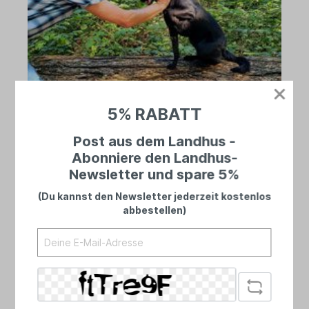
5% RABATT
Post aus dem Landhus -
Telefon
Abonniere den Landhus-
Newsletter und spare 5%
04461 8989728
(Mo - Fr 10.00 - 17.30 Uhr, Sa 10.00 - 15.00
(Du kannst den Newsletter jederzeit kostenlos
Uhr)
abbestellen)
WhatsApp:
01525 2738279
E-Mail: