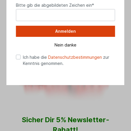
info[at]das-landhus.de
Bitte gib die abgebildeten Zeichen ein*
Anmelden
Nein danke
Ich habe die
Datenschutzbestimmungen
zur
Kenntnis genommen.
Sicher Dir 5% Newsletter-
Rabatt!