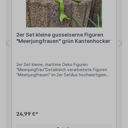
sachgerechter Anwendung keine Risiken bekannt
2er Set kleine gusseiserne Figuren
"Meerjungfrauen" grün Kantenhocker
2er Set kleine, maritime Deko Figuren
"Meerjungfrau"Detailreich verarbeitete Figuren
"Meerjungfrauen" im 2er SetAus hochwertigem
Gusseisen massiv gefertigt und grün lackiert mit
gewollten RostanhaftungenDie kleinen Figuren
sind ca. 8cm und 13,5cm hoch und wiegen jeweils
ca. 0,3kgDiese zauberhaften Meerjungfrauen
bringen einen Hauch von Fantasie und maritimem
Flair in deinen Garten, auf den Balkon oder ins
Zuhause. Das 2er Set besteht aus liebevoll
24,99 €*
gestalteten Figuren aus robustem Gusseisen, die
sich perfekt als sogenannte „Kantenhocker“
eignen – ideal zum Platzieren auf Mauern,