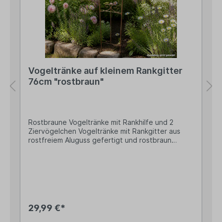
Enschede, Netherlands Kontakt:
verkauf@esschertdesign.nl Warn- und
Sicherheitshinweise: Bei sachgerechter
Anwendung keine Risiken bekannt
Vogeltränke auf kleinem Rankgitter
76cm "rostbraun"
Rostbraune Vogeltränke mit Rankhilfe und 2
Ziervögelchen Vogeltränke mit Rankgitter aus
rostfreiem Aluguss gefertigt und rostbraun
lackiert 76cm hoch, davon entfallen ca. 21cm auf
die beiden Erdspieße, die einfach in das Erdreich
gesteckt werden Die Tränke mit zwei
Ziervögelchen hat einen Durchmesser von
13,5cm Die Füllmenge beträgt ca. 200ml
Unsere elegante Vogeltränke ist eine dekorative
Kombination aus Gartenstecker, Wassertränke
29,99 €*
und Rankhilfe und bietet heimischen Vögeln eine
willkommene Wasserstelle und setzt zugleich