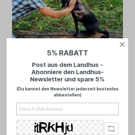
5% RABATT
Post aus dem Landhus -
Telefon
Abonniere den Landhus-
Newsletter und spare 5%
04461 8989728
(Mo - Fr 10.00 - 17.30 Uhr, Sa 10.00 - 15.00
(Du kannst den Newsletter jederzeit kostenlos
Uhr)
abbestellen)
WhatsApp:
01525 2738279
E-Mail: