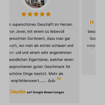
n
Super schnelle Lieferung. Produkt wie
beschrieben und wie abgebildet. Sehr gute
Qualität, wird als Deko in meinem Studio
nd
verwendet und sieht super aus. Die Qualität
ist spitze. Weiter so! 👍🏻
en
Janett
auf Google Bewertungen