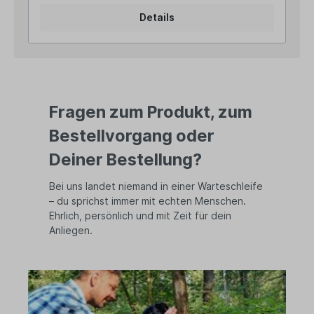
einen dekorativen Akzent im Garten. Das filigrane
Details
Rankgitter sorgt für sicheren Stand und eignet
sich gleichzeitig als kleine Rankhilfe für
Kletterpflanzen. Zwei liebevoll gestaltete Vögel
am Rand der Schale machen die Tränke zu einem
besonderen Blickfang. Angaben zur
Produktsicherheit: Hersteller: Campo Home &
Garden, Handelshof 2, 28816 Stuhr, Deutschland
Fragen zum Produkt, zum
Kontakt: www.posiwio.de Warn- und
Sicherheitshinweise: Bei sachgerechter
Bestellvorgang oder
Anwendung keine Risiken bekannt
Deiner Bestellung?
Bei uns landet niemand in einer Warteschleife
– du sprichst immer mit echten Menschen.
Ehrlich, persönlich und mit Zeit für dein
Anliegen.