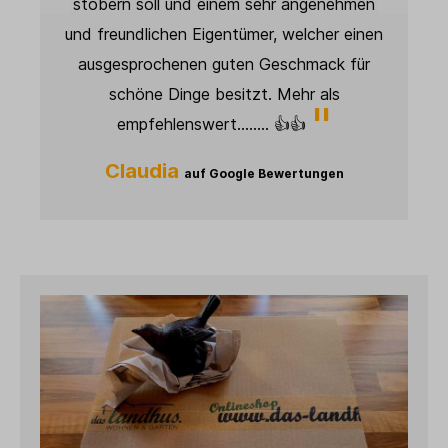
ngenehmen
ist spitze. Weiter so! 👍🏻
cher einen
Janett
auf Google Bewertungen
mack für
 als

ungen