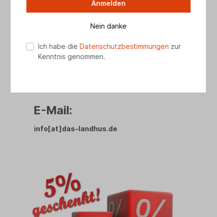
Anmelden
Telefon
04461 8989728
Nein danke
(Mo - Fr 10.00 - 17.30 Uhr, Sa 10.00 - 15.00
Uhr)
Ich habe die
Datenschutzbestimmungen
zur
Kenntnis genommen.
WhatsApp:
01525 2738279
E-Mail:
info[at]das-landhus.de