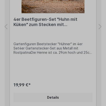
Campo Home & Garden, Handelshof 2, 28816
Stuhr, Deutschland Kontakt: www.posiwio.de
Warn- und Sicherheitshinweise: Bei
sachgerechter Anwendung keine Risiken bekannt
4er Beetfiguren-Set "Huhn mit
Küken" zum Stecken mit
Edelrostpatina
Gartenfiguren Beetstecker "Hühner" im 4er
Set4er Gartenstecker-Set aus Metall mit
RostpatinaDie Henne ist ca. 29cm hoch und 25cm
breit zzgl. 8,5cm langem ErdspießDie drei Küken
sind ca. 6,5-9cm hoch und 8,5-10,5cm breit zzgl.
10cm langer ErdspießeDer Preis bezieht sich auf
alle 4 Figuren zusammen. Dieses liebevoll
gestaltete 4er-Set bringt ländlichen Charme und
eine warme, natürliche Atmosphäre in deinen
Garten, deine Terrasse oder deine Fensterbank.
19,99 €*
Das Set besteht aus einem großen Huhn und drei
niedlichen Küken, gefertigt aus robustem Metall
und veredelt mit einer dekorativen
Details
Edelrostpatina. Die charaktervolle Rostoptik
entsteht durch eine natürliche Patinierung und