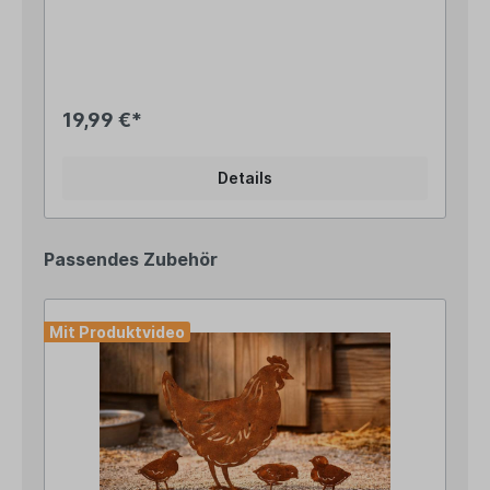
9cm breit Die Öffnung unten ist etwa 6,3cm groß
und wird dann langsam kleinerHol Dir mit dem
maritimen Zaunhocker „Möwe“ ein Stück
Küstenflair nach Hause! Ob im Garten, auf der
Terrasse, dem Balkon oder als maritime WC- oder
Fensterbankdeko – die liebevoll gestaltete Möwe
19,99 €*
mit ihrer blauen Matrosenmütze und dem
passenden Halstuch ist ein echter Hingucker und
sorgt für eine fröhliche, maritime Atmosphäre.
Details
Dank der hohlen Unterseite kannst Du die Figur
ganz einfach auf einen Zaunpfahl, Pfosten oder
eine Holzstele setzen. Natürlich macht die
dekorative Möwe auch auf einer Fensterbank,
Passendes Zubehör
einem Regal oder zwischen Deinen
Gartenpflanzen eine tolle Figur. Die handbemalte
Metallfigur überzeugt mit ihrem charmanten
Vintage-Look und verleiht Deinem Außenbereich
Mit Produktvideo
eine besondere Note.Pssst... ein kleiner Tipp
vom Landhus-Team: Kombiniere unsere Möwe wie
im letzten Artikelbild zu sehen mit den anderen
Zaunhockern aus unserem Sortiment, um einen
kunterbunten Gartenzaun zu gestalten. Du
findest die anderen Zaunhocker direkt unter
dieser Beschreibung unter "Ähnliche Artikel".
Angaben zur Produktsicherheit: Hersteller: