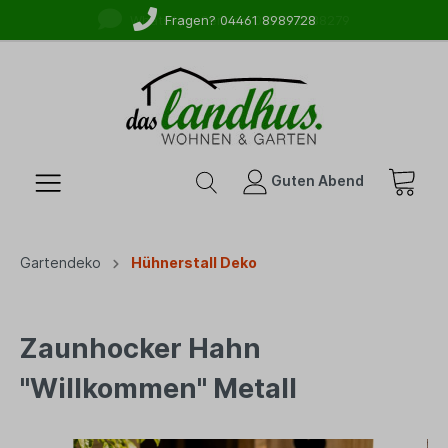
WhatsApp-Service: 01525 2738279
Fragen? 04461 8989728
Guten Abend
Gartendeko
Hühnerstall Deko
Zaunhocker Hahn
"Willkommen" Metall