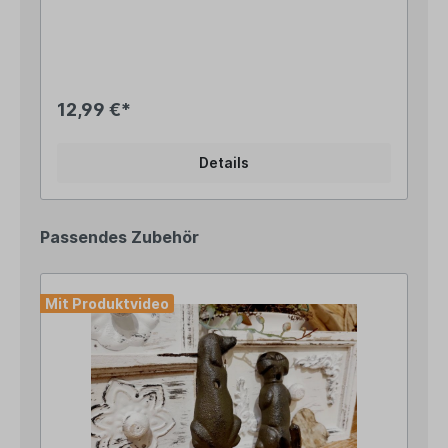
mit ca. 10x5cm GrößeNiedliche Katzenfigur, die
zum liebgwonnen Blickfang in Deinem Garten
avancieren wird...Oder gestalte Deine
Familienkonstellation individuell mit unseren
passenden Edelrostfiguren!In unserem Shop
findest Du noch die passenden "Zweibeiner" zum
12,99 €*
Komplettieren des Familienbildes, in wunderschön
"rostikalem" Flair... Angaben zur
Produktsicherheit: Hersteller: Ferrum Art Design
Details
GmbH & Co.KG, Mariakirchener Str. 19, DE –
94424 Arnstorf Kontakt: info@ferrum-art.de
Warn- und Sicherheitshinweise: Bei
sachgerechter Anwendung keine Risiken bekannt
Passendes Zubehör
Mit Produktvideo