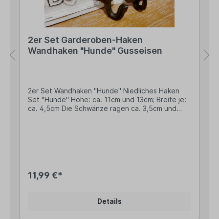
2er Set Garderoben-Haken
Wandhaken "Hunde" Gusseisen
2er Set Wandhaken "Hunde" Niedliches Haken
Set "Hunde" Höhe: ca. 11cm und 13cm; Breite je:
ca. 4,5cm Die Schwänze ragen ca. 3,5cm und
4,5cm heraus und werden als Haken verwendet
Solide Ausführungen aus hochwertigem,
massiven Gusseisen mit je ca. 170g Gewicht Zur
Befestigung ist je ein Bohrloch vorhanden Ideal
für Kleidungsstücke, die Hundeleine, ein
Leckerlie-Täschchen oder Schlüssel - somit hast
Du alles an einem Ort für den täglichen
11,99 €*
Spaziergang mit Deinem Liebling... Angaben zur
Produktsicherheit: Hersteller: Esschert Design BV,
Euregioweg 225, 7532 SM Enschede,
Details
Netherlands Kontakt: verkauf@esschertdesign.nl
Warn- und Sicherheitshinweise: Bei