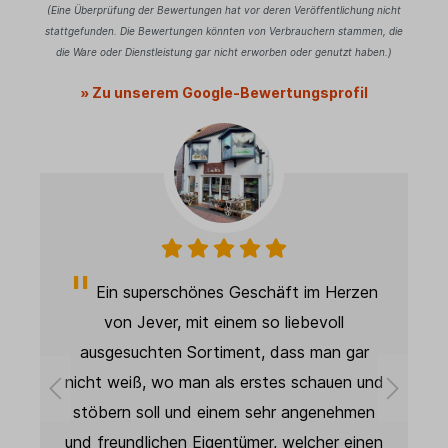
(Eine Überprüfung der Bewertungen hat vor deren Veröffentlichung nicht
stattgefunden. Die Bewertungen könnten von Verbrauchern stammen, die
die Ware oder Dienstleistung gar nicht erworben oder genutzt haben.)
» Zu unserem Google-Bewertungsprofil
en
Super schnelle Lieferung. Produkt wie
beschrieben und wie abgebildet. Sehr gute
Qualität, wird als Deko in meinem Studio
nd
verwendet und sieht super aus. Die Qualität
n
ist spitze. Weiter so! 👍🏻
en