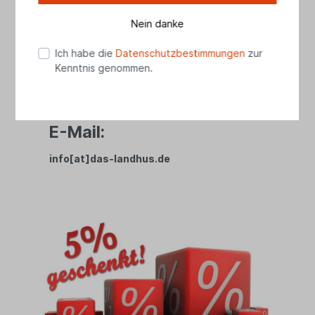
04461 8989728
(Mo - Fr 10.00 - 17.30 Uhr, Sa 10.00 - 15.00
Nein danke
Uhr)
Ich habe die
Datenschutzbestimmungen
zur
WhatsApp:
Kenntnis genommen.
01525 2738279
E-Mail:
info[at]das-landhus.de